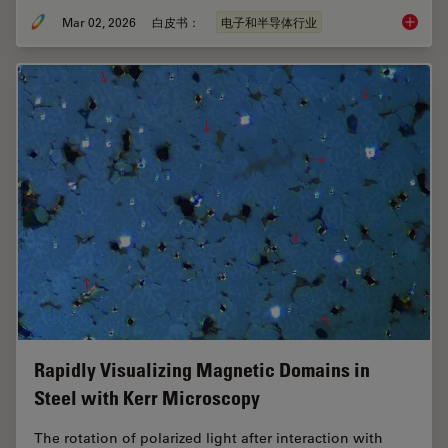
Mar 02, 2026
白皮书：
电子和半导体行业
晶圆表
Rapidly Visualizing Magnetic Domains in
Steel with Kerr Microscopy
The rotation of polarized light after interaction with