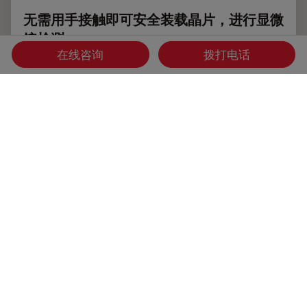
无需用手接触即可安全装载晶片，进行显微
镜检测
在线咨询
拨打电话
本文介绍了用于显微镜检测的自动硅晶片装载如何帮助改进微
电子工艺控制和生产效率。人工搬运晶圆很可能会损坏脆弱的
晶圆表面，从而增加成本，而自动化搬运则能确保更安全、更
具成本效益的生产。自动晶片装载机在显微镜检测和制造方面
的优势概述如下。
Feb 19, 2026
案例研究
微电子技术
无需用