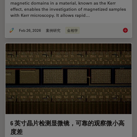
magnetic domains in a material, known as the Kerr
effect, enables the investigation of magnetized samples
with Kerr microscopy. It allows rapid…
Feb 26, 2026
案例研究
金相学
Rapidly
6 英寸晶片检测显微镜，可靠的观察微小高
度差