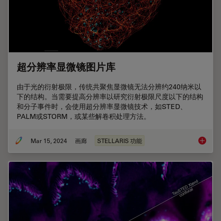
超分辨率显微镜图片库
由于光的衍射极限，传统共聚焦显微镜无法分辨约240纳米以
下的结构。当需要提高分辨率以研究衍射极限尺度以下的结构
和分子事件时，会使用超分辨率显微镜技术，如STED、
PALM或STORM，或某些解卷积处理方法。
Mar 15, 2024
画廊
STELLARIS 功能
超分辨