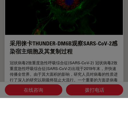
采用徕卡THUNDER-DM6B观察SARS-CoV-2感
染宿主细胞及其复制过程
冠状病毒2致重度急性呼吸综合征(SARS-CoV-2) 冠状病毒2致
重度急性呼吸综合征(SARS-CoV-2)出现于2019年末，并快速
传播全世界。由于其大面积的影响，研究人员对病毒的性质进
行了深入的研究以期最终阻止大流行。一个重要的方面是病毒
如何在宿主细胞中复制。Ogando及其同事的研究已经揭示了
在线咨询
拨打电话
SARS-CoV-2的复制动力学、适应能力和细胞病理学。他们的
工具之一是用荧光显微镜观察SARS…
Nov 15, 2023
文章
免疫荧光
采用徕卡