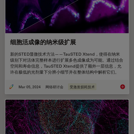
细胞活成像的纳米级扩展
新的STED显微技术方法——TauSTED Xtend，使得在纳米
级别下对活体完整样本进行扩展多色成像成为可能。通过结合
空间和寿命信息，TauSTED Xtend提供了额外一层信息，允
许在极低的光剂量下分辨小细节并在整体结构中解析它们。
Mar 05, 2024
网络研讨会
受激发损耗技术
细胞活