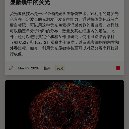
显微镜中的荧光
荧光显微技术是一种特殊的光学显微镜技术。它利用的是荧光
色素在一定波长的光激发下发光的能力。通过抗体染色或荧光
蛋白标记，可以用这种荧光色素标记感兴趣的蛋白质。这样就
可以确定单分子物种的分布、数量及其在细胞内的定位。此
外，还可以进行共定位和相互作用研究，使用可逆结合染料
（如 Ca2+ 和 fura-2）观察离子浓度，以及观察细胞的内吞和
外吞过程。如今，利用荧光显微镜甚至可以对亚分辨率颗粒进
行成像。
Mar 09, 2026
指南
荧光
显微镜