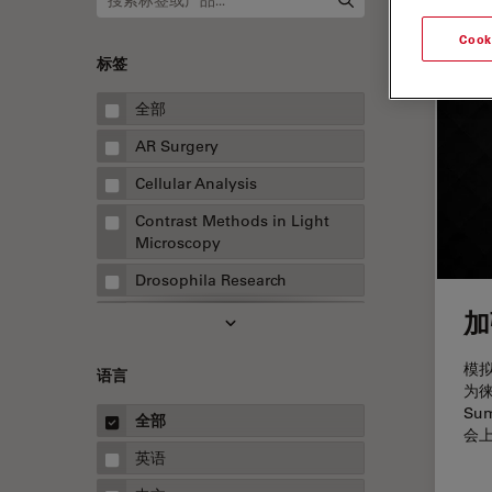
Cook
标签
全部
AR Surgery
Cellular Analysis
Contrast Methods in Light
Microscopy
Drosophila Research
加
EMBL 成像中心
EM样品制备
模
语言
为徕
F-技术
Su
全部
FluoSync
会上
英语
HyD检测器（磷砷化镓混合检测
器）