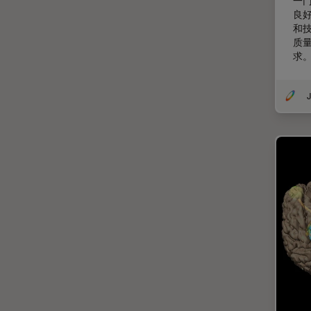
一
DM ILM
良
低温扫描电镜
和
DM1000
低温电子显微镜
质
求
DM1000 LED
体视显微镜
DM4 B & DM6 B
偏光
J
DM4 M
先进显微镜技术
DM4 P, DM750 P & Visoria P
光学
DM500
光学显微镜
DM6 FS
光学相干断层扫描成像 (OCT)
DM750
光片显微镜
DM750 M
光电联用
DM8000 M & DM12000 M
免疫荧光
DMi1
全内反射荧光技术
DMi8
共聚焦显微镜