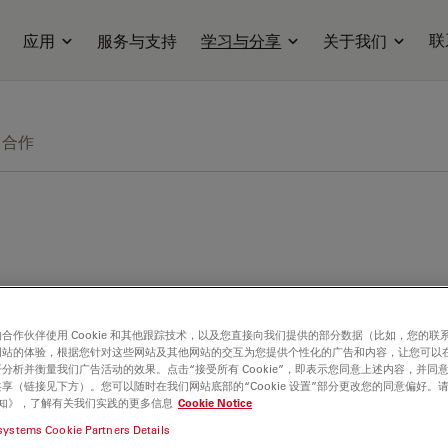
联
应用
服务与支持
学习与分享
关于我们
合作
合作伙伴使用 Cookie 和其他跟踪技术，以及您直接向我们提供的部分数据（比如，您的联
网站的体验，根据您针对这些网站及其他网站的交互为您提供个性化的广告和内容，让您可以
分析并衡量我们广告活动的效果。点击“接受所有 Cookie”，即表示您同意上述内容，并同
享（链接见下方）。您可以随时在我们网站底部的“Cookie 设置”部分更改您的同意偏好。
e 通知》，了解有关我们实践的更多信息
Cookie Notice
systems Cookie Partners Details
经外科