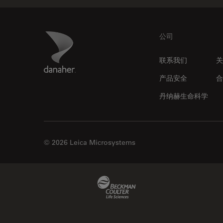
EM TP
多光子显微镜
EM TXP
妇科和泌尿外科
Footer
Danaher Logo
公司
EM VCT500
定量成像
EZ4
宽场显微镜
联系我们
关
Emspira 3
工业和制造业
产品安全
合
EnFocus
帝国成像中心
丹纳赫生命科学
Enersight
应用说明
FL400
微分干涉显微镜
FL560
微电子技术
© 2026 Leica Microsystems
FL800
扫描电镜
FS C & FS M
摄像头
Beckman Coulter Link
FS M
教育
FS4000 LED
数值孔径
Flexacam C3