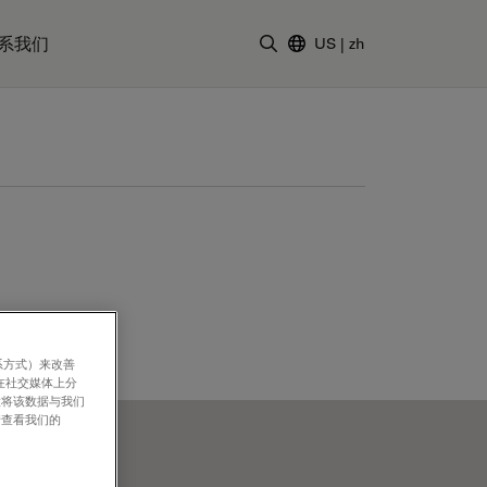
系我们
US
|
zh
输入搜索词
系方式）来改善
在社交媒体上分
意将该数据与我们
请查看我们的