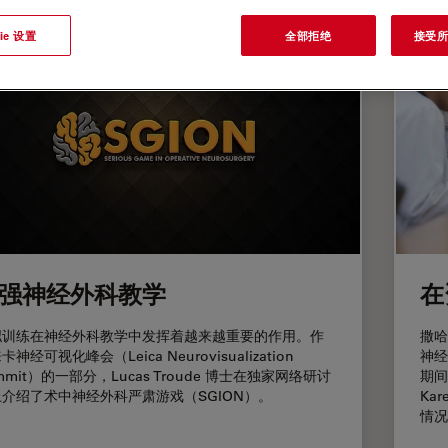
ie 设置
全部拒绝
接受所有
强神经外科教学
在
拟训练在神经外科教学中发挥着越来越重要的作用。作
撒哈
卡神经可视化峰会（Leica Neurovisualization
神经可
mmit）的一部分，Lucas Troude 博士在独家网络研讨
期间
介绍了术中神经外科严肃游戏（SGION）。
Ka
情况