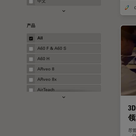
中文
O
Inverted Microscopy
Microhub成像
产品
Neuro-Oncology
All
Neurovascular Surgery
A60 F & A60 S
Red Reflex
A60 H
Service
ARveo 8
STELLARIS 功能
ARveo 8x
THUNDER成像
AirTeach
Upright Microscopy
Aivia
三维成像
3
Cell DIVE
临床病理学
领
Cleanliness Analysis Systems
人体工程学
尽
DM IL LED
人工智能