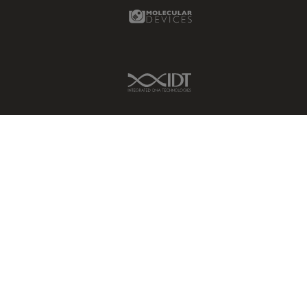
数码显微镜
Molecular Devices Link
Flexacam c5 & i5
整形外科
GLOW400
斑马鱼研究
GLOW800
IDT Link
无标签
HCS A
旧金山创新中心
Ivesta 3
显微外科
K3C & K3M
显微镜基础知识
K5
显微镜成像软件
K5C
景深
K7
暗场显微镜
K8
术中OCT
LAS X Industry
材料科学与分析
LAS X Life Science
染色
LAS X Materials Science