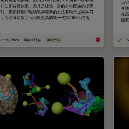
门艰难晦涩的课程。因为这些传统教学方法并不能确保
为1
好的知识传授效果，尤其是经验丰富的外科医生的提示
各地
技巧。模拟解剖和现场教学等新的方法有助于提高学习
在高
量，同时满足数字化程度更高的新一代实习医生的需
围安
。
un 20, 2023
网络研讨会
神经外科
M
3D、AR和VR技术