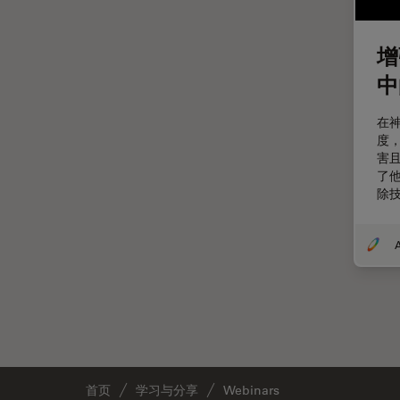
DVM6
冷冻蚀刻荧光漂白恢复
EL6000
分辨率
增
EM AC20
剖析
中
EM ACE200
医学专科
在
EM ACE600
印刷电路板（PCB）
度
害
EM AFS2
历史
了
EM CPD300
除
受激发损耗技术
EM CTD
图像优化和解卷积
EM GP2
图像分析
EM ICE
图像采集
EM KMR3
基础显微镜技术
EM RAPID
增强现实
EM TIC 3X
外科显微镜
首页
学习与分享
Webinars