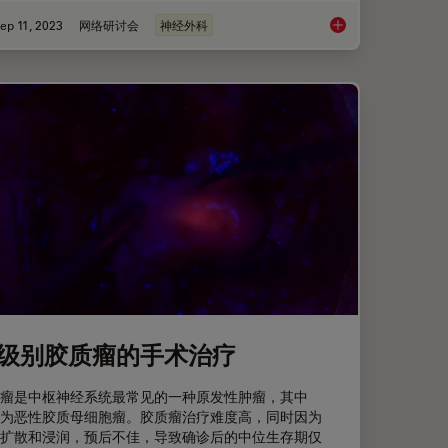
ep 11, 2023
网络研讨会
神经外科
在资源有限的情况下
级别胶质瘤的手术治疗
瘤是中枢神经系统最常见的一种原发性肿瘤，其中
%为恶性胶质母细胞瘤。胶质瘤治疗难度高，同时因为
扩散和浸润，预后不佳，导致确诊后的中位生存期仅