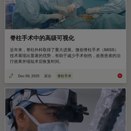
脊柱手术中的高级可视化
近年来，脊柱外科取得了重大进展。微创脊柱手术（MISS）
技术展现出显著的优势，有助于减少手术创伤，改善患者的治
疗效果并缩短术后恢复时间。
Dec 09, 2025
采访
脊柱手术
脊柱手