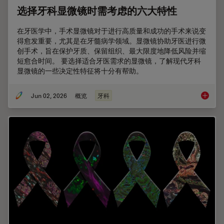
选择牙科显微镜时需考虑的六大特性
在牙医学中，手术显微镜对于进行高质量和成功的手术来说变
得愈发重要，尤其是在牙髓病学领域。显微镜协助牙医进行微
创手术，旨在保护牙质、保留组织、最大限度地降低风险并缩
短愈合时间。 要选择适合牙医需求的显微镜，了解现代牙科
显微镜的一些决定性特征将十分有帮助。
Jun 02, 2026
概览
牙科
选择牙