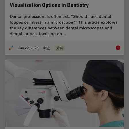
Visualization Options in Dentistry
Dental professionals often ask: “Should I use dental
loupes or invest in a microscope?” This article explores
the key differences between dental microscopes and
dental loupes, focusing on…
Jun 22, 2026
概览
牙科
Dental L