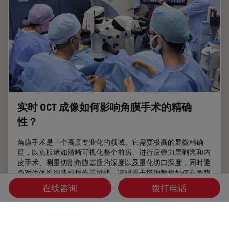
实时 OCT 成像如何影响角膜手术的精确
性？
角膜手术是一个高度专业化的领域。它需要极高的显微精确
度，以克服诸如清晰可视化整个前房、进行后弹力层剥离和内
皮手术、测量切割角膜基质的深度以及量化切口深度，同时避
免对供体组织造成损伤等挑战。请观看丰塔纳教授如何在角膜
移植手术中使用实时术中光学相干断层扫描成像来提高他的手
在线咨询
拨打电话
术精确度。
Jan 13, 2025
采访
角膜手术
实时 O