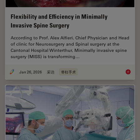
Flexibility and Efficiency in Minimally
Invasive Spine Surgery
According to Prof. Alex Alfieri, Chief Physician and Head
of clinic for Neurosurgery and Spinal surgery at the
Cantonal Hospital Winterthur, Minimally invasive spine
surgery (MISS) is transforming…
Jan 26, 2026
采访
脊柱手术
Flexibil