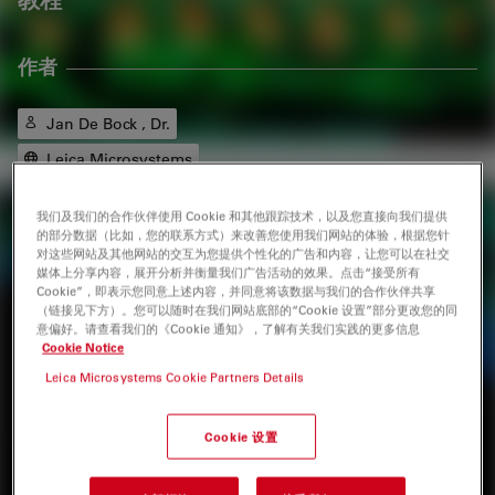
作者
Jan De Bock , Dr.
Leica Microsystems
我们及我们的合作伙伴使用 Cookie 和其他跟踪技术，以及您直接向我们提供
标签
的部分数据（比如，您的联系方式）来改善您使用我们网站的体验，根据您针
对这些网站及其他网站的交互为您提供个性化的广告和内容，让您可以在社交
媒体上分享内容，展开分析并衡量我们广告活动的效果。点击“接受所有
共聚焦显微镜
三维成像
类器官和3D细胞培养
模式生物
Cookie”，即表示您同意上述内容，并同意将该数据与我们的合作伙伴共享
（链接见下方）。您可以随时在我们网站底部的“Cookie 设置”部分更改您的同
意偏好。请查看我们的《Cookie 通知》，了解有关我们实践的更多信息
生命科学研究
Cookie Notice
Leica Microsystems Cookie Partners Details
相关产品
Cookie 设置
HCS A