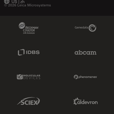
US
|
zh
© 2026 Leica Microsystems
Beckman Coulter Link
Genedata Link
IDBS Link
Abcam Limited
Molecular Devices Link
Phenomenex L
Sciex Link
Aldevron Link