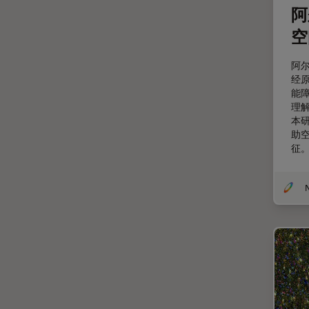
阿
剖析
空
医学专科
印刷电路板（PCB）
阿
经
历史
能
受激发损耗技术
理解
本研
图像优化和解卷积
助空
征
图像分析
图像采集
N
基础显微镜技术
增强现实
外科显微镜
多光子显微镜
妇科和泌尿外科