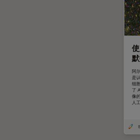
定量成像
宽场显微镜
工业和制造业
帝国成像中心
应用说明
使
默
微分干涉显微镜
微电子技术
阿
是认
扫描电镜
细
摄像头
了 
像的
教育
人
数值孔径
数码显微镜
S
整形外科