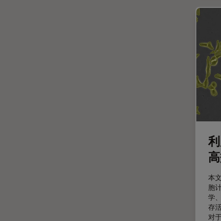
斑马鱼研究
无标签
旧金山创新中心
显微外科
显微镜基础知识
显微镜成像软件
景深
暗场显微镜
术中OCT
利
材料科学与分析
高
染色
本
样品制备
胞计
学
检验用显微镜
存
对
模式生物