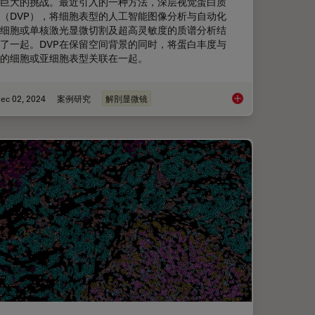
巨大的挑战。最近引入的一种方法，深层视觉蛋白质
（DVP），将细胞表型的人工智能图像分析与自动化
细胞或单核激光显微切割及超高灵敏度的质谱分析结
了一起。DVP在保留空间背景的同时，将蛋白丰度与
的细胞或亚细胞表型关联在一起。
ec 02, 2024
案例研究
解剖显微镜
空间蛋白质组学绘制肿瘤免疫图谱
深度视觉蛋白质组学