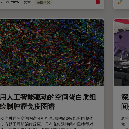
an 31, 2025
文章
癌症研究
J
利用大数据查看器揭
用人工智能驱动的空间蛋白质组
深
绘制肿瘤免疫图谱
间
经治疗肿瘤的空间图谱分析可呈现肿瘤免疫结构的整体
尽管
征，有助于理解治疗反应。具有免疫活性的小鼠模型对
究，