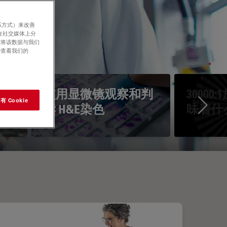
系方式）来改善
在社交媒体上分
意将该数据与我们
请查看我们的
镜
使用显微镜观察和判
3000
 Cookie
读 H&E染色
味着什
Ne