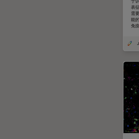
于
表
体视显微镜
需
偏光
能
免
先进显微镜技术
光学
J
光学显微镜
光学相干断层扫描成像 (OCT)
光片显微镜
光电联用
免疫荧光
全内反射荧光技术
共聚焦显微镜
冷冻蚀刻荧光漂白恢复
分辨率