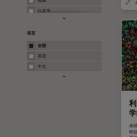
画廊
J
Neuro-Oncology
白皮书
Neurovascular Surgery
案例研究
Red Reflex
概述
语言
Service
指南
全部
STELLARIS 功能
英语
THUNDER成像
中文
Upright Microscopy
三维成像
临床病理学
利
人体工程学
学
人工智能
低温扫描电镜
未
特
低温电子显微镜