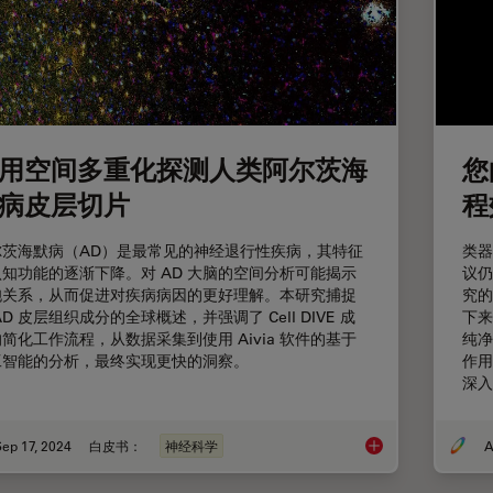
用空间多重化探测人类阿尔茨海
您
病皮层切片
程
尔茨海默病（AD）是最常见的神经退行性疾病，其特征
类器
知功能的逐渐下降。对 AD 大脑的空间分析可能揭示
议仍
胞关系，从而促进对疾病病因的更好理解。本研究捕捉
究的
AD 皮层组织成分的全球概述，并强调了 Cell DIVE 成
下来
简化工作流程，从数据采集到使用 Aivia 软件的基于
纯净
工智能的分析，最终实现更快的洞察。
作用
深入
ep 17, 2024
白皮书：
神经科学
A
使用空间多重化探测