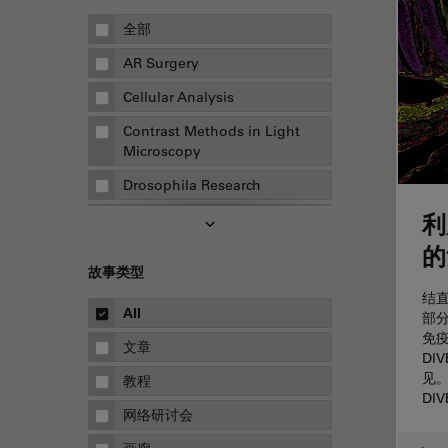
全部
AR Surgery
Cellular Analysis
Contrast Methods in Light
Microscopy
Drosophila Research
利
EMBL 成像中心
的
EM样品制备
故事类型
F-技术
结
All
部
FluoSync
免疫
文章
HyD检测器（磷砷化镓混合检测
DI
器）
见。
教程
DI
Inverted Microscopy
网络研讨会
Microhub成像