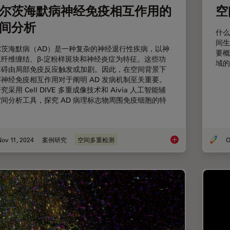
尔茨海默病神经免疫相互作用的
空
间分析
什么
间生
尔茨海默病（AD）是一种复杂的神经退行性疾病，以神
要概
原纤维缠结、β-淀粉样斑块和神经炎症为特征。这些功
域的
障碍由局部免疫反应触发或加剧。因此，在空间背景下
神经免疫相互作用对于阐明 AD 发病机制至关重要。
究采用 Cell DIVE 多重成像技术和 Aivia 人工智能辅
间分析工具，探究 AD 病理标志物周围免疫细胞的特
。
ov 11, 2024
案例研究
空间多重检测
O
阿尔茨海默病神经免