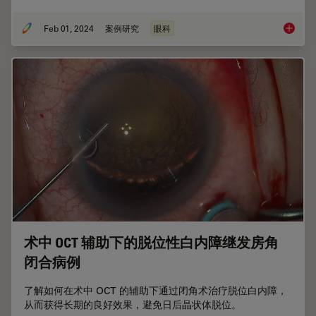
Feb 01, 2024
案例研究
眼科
RPE6
术中 OCT 辅助下的脱位性白内障继发房角
闭合病例
了解如何在术中 OCT 的辅助下通过闭角术治疗脱位白内障，
从而获得长期的良好效果，避免日后晶状体脱位。