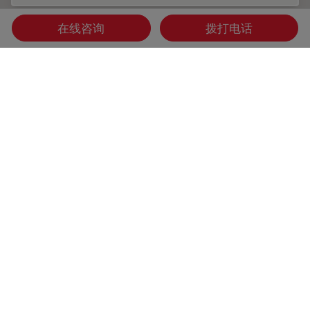
在线咨询
拨打电话
加强神经外科教学
模拟训练在神经外科教学中发挥着越来越重要的作用。作为徕
卡神经可视化峰会（Leica Neurovisualization Summit）的
一部分，Lucas Troude 博士在独家网络研讨会上介绍了术中
神经外科严肃游戏（SGION）。
Oct 12, 2023
网络研讨会
神经外科
加强神