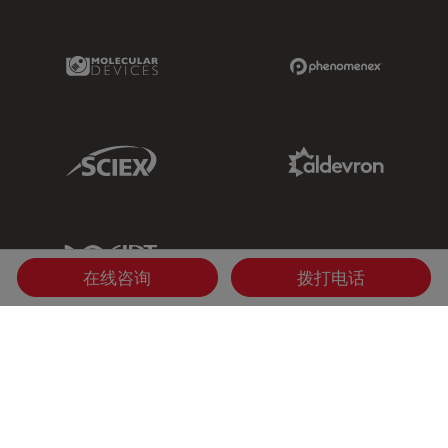
Molecular Devices Link
Phenomenex L
Sciex Link
Aldevron Link
IDT Link
在线咨询
拨打电话