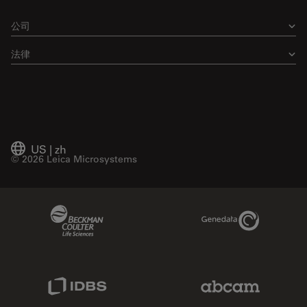
公司
法律
US
|
zh
© 2026 Leica Microsystems
Beckman Coulter Link
Genedata Link
IDBS Link
Abcam Limited