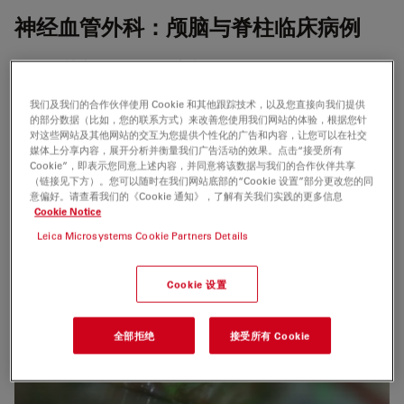
神经血管外科：颅脑与脊柱临床病例
Renner博士介绍了5个临床病例：
我们及我们的合作伙伴使用 Cookie 和其他跟踪技术，以及您直接向我们提供
2个动脉瘤临床病例：GLOW800支持动脉瘤剪切手术，
的部分数据（比如，您的联系方式）来改善您使用我们网站的体验，根据您针
对这些网站及其他网站的交互为您提供个性化的广告和内容，让您可以在社交
有助于确认动脉瘤不在血液循环范围内。获得最佳的深
媒体上分享内容，展开分析并衡量我们广告活动的效果。点击“接受所有
度知觉，重要的是要有合适的工作距离和放大倍率。
Cookie”，即表示您同意上述内容，并同意将该数据与我们的合作伙伴共享
（链接见下方）。您可以随时在我们网站底部的“Cookie 设置”部分更改您的同
意偏好。请查看我们的《Cookie 通知》，了解有关我们实践的更多信息
Cookie Notice
Leica Microsystems Cookie Partners Details
Cookie 设置
全部拒绝
接受所有 Cookie