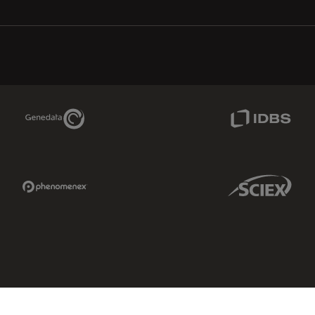
Genedata Link
IDBS Link
Phenomenex Link
Sciex Link