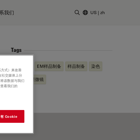
系我们
US
|
zh
输入搜索词
Tags
模式生物
EM样品制备
样品制备
染色
系方式）来改善
在社交媒体上分
透射电子显微镜
意将该数据与我们
请查看我们的
 Cookie