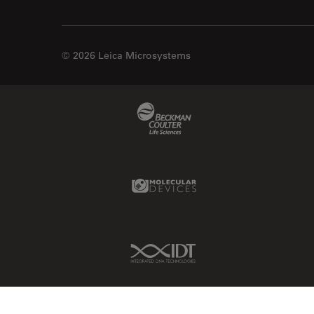
© 2026 Leica Microsystems
Beckman Coulter Link
Molecular Devices Link
IDT Link