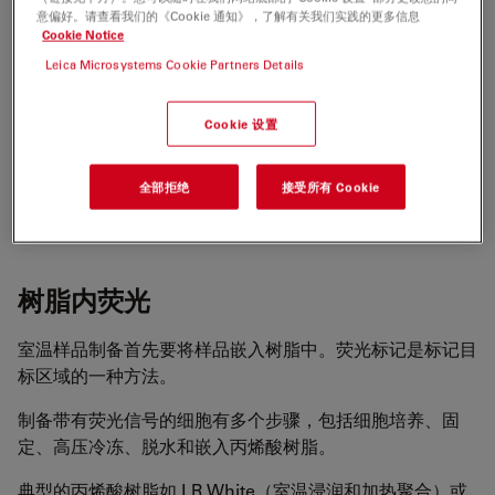
胞分辨率上荧光观察的超薄切片机。配备了用于荧光成像的
意偏好。请查看我们的《Cookie 通知》，了解有关我们实践的更多信息
Cookie Notice
M205 FA 的徕卡自动超薄切片机 UC Enuity 正好提供了这
一解决方案。
Leica Microsystems Cookie Partners Details
在这里，我们将展示如何使用 UC Enuity 来识别感兴趣的
Cookie 设置
荧光细胞，如何自动修整包含感兴趣细胞的块面，以及如何
在不转移到外部显微镜的情况下在切片中观察感兴趣的细
全部拒绝
接受所有 Cookie
胞。
树脂内荧光
室温样品制备首先要将样品嵌入树脂中。荧光标记是标记目
标区域的一种方法。
制备带有荧光信号的细胞有多个步骤，包括细胞培养、固
定、高压冷冻、脱水和嵌入丙烯酸树脂。
典型的丙烯酸树脂如 LR White（室温浸润和加热聚合）或