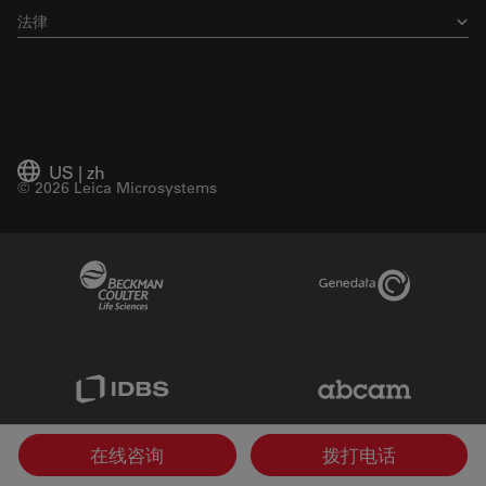
法律
US
|
zh
© 2026 Leica Microsystems
Beckman Coulter Link
Genedata Link
IDBS Link
Abcam Limited
在线咨询
拨打电话
Molecular Devices Link
Phenomenex L