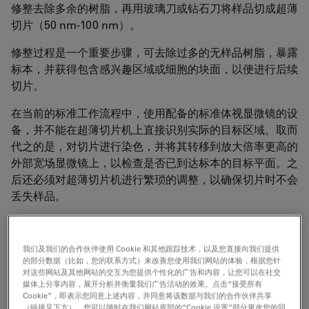
修整去除多余的树脂，再用玻璃刀或钻石刀将样品切成超薄
切片（50 nm-100 nm）。
修整过程是一个重要步骤，可去除过多的无样品树脂，暴露
标本，并获得包含感兴趣区域或细胞的块面，以便进行后续
切片。
在当前的标准工作流程中，使用配备的标准体视显微镜的设
备，并不能在超薄切片机上直接识别实际的目标区域。取而
代之的是，对切片进行染色，并将其转移到放大倍率更高的
外部宽场显微镜上，以检查是否已到达标本的目标平面。之
后还必须对超薄切片机进行繁琐的调整，以确保切片时不会
丢失样品。
为了避免这些费时费力的转移和重新调整，最好能在超薄切
片机上直接识别目标区域。荧光标记是一种标记目标区域的
我们及我们的合作伙伴使用 Cookie 和其他跟踪技术，以及您直接向我们提供
方法，并使用丙烯酸聚合物保留树脂内荧光，可用于 制备
的部分数据（比如，您的联系方式）来改善您使用我们网站的体验，根据您针
EM 样品。
对这些网站及其他网站的交互为您提供个性化的广告和内容，让您可以在社交
媒体上分享内容，展开分析并衡量我们广告活动的效果。点击“接受所有
Cookie”，即表示您同意上述内容，并同意将该数据与我们的合作伙伴共享
为了填补这一空白，需要一种在修整和切片过程中提供在细
（链接见下方）。您可以随时在我们网站底部的“Cookie 设置”部分更改您的同