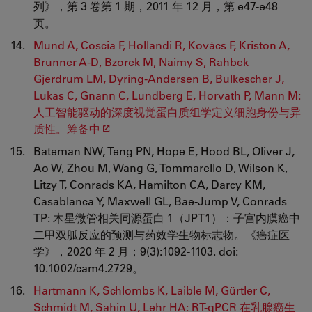
列》，第 3 卷第 1 期，2011 年 12 月，第 e47-e48
页。
Mund A, Coscia F, Hollandi R, Kovács F, Kriston A,
Brunner A-D, Bzorek M, Naimy S, Rahbek
Gjerdrum LM, Dyring-Andersen B, Bulkescher J,
Lukas C, Gnann C, Lundberg E, Horvath P, Mann M:
人工智能驱动的深度视觉蛋白质组学定义细胞身份与异
质性。筹备中
Bateman NW, Teng PN, Hope E, Hood BL, Oliver J,
Ao W, Zhou M, Wang G, Tommarello D, Wilson K,
Litzy T, Conrads KA, Hamilton CA, Darcy KM,
Casablanca Y, Maxwell GL, Bae-Jump V, Conrads
TP: 木星微管相关同源蛋白 1（JPT1）：子宫内膜癌中
二甲双胍反应的预测与药效学生物标志物。《癌症医
学》，2020 年 2 月；9(3):1092-1103. doi:
10.1002/cam4.2729。
Hartmann K, Schlombs K, Laible M, Gürtler C,
Schmidt M, Sahin U, Lehr HA: RT-qPCR 在乳腺癌生