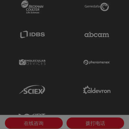
Beckman Coulter Link
Genedata Link
IDBS Link
Abcam Limited
Molecular Devices Link
Phenomenex L
Sciex Link
Aldevron Link
IDT Link
在线咨询
拨打电话