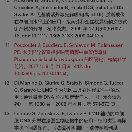
Hölscher D, Shroff R, Knop K, Gottschaldt M,
Crecelius A, Schneider B, Heckel DG, Schubert US,
Svatos A: 无基质紫外激光解吸/电离（LDI）质谱成像
在单细胞水平上的应用：拟南芥和金丝桃属植物次级代
谢产物的分布。植物杂志。2009 年 12 月;60(5):907-
18. doi: 10.1111/j.1365-313X.2009.04012.x。
Pouzoulet J, Scudiero E, Schiavon M, Rolshausen
PE: 木质部导管直径影响葡萄藤中血管病原体
Phaeomoniella chlamydospora 的区隔化。植物科学
前沿。2017 年 8 月 21 日;8:1442. doi:
10.3389/fpls.2017.0144
。
Di Martino D, Giuffrè G, Staiti N, Simone G, Tuccari
G, Saravo L: LMD 作为法医工具在性侵案件中的应
用：通过微量 DNA 分型锁定责任人。《国际会议系
列》，第 1288 卷，2006 年 4 月，第 571-573 页。
Leonov S, Zemskova E, Ivanov P: LMD 辅助的单细
胞 DNA 分型在法医生物证据中的应用：细胞类型与样
本状态问题探讨。《法医科学国际：遗传学增刊系