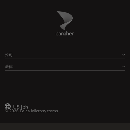
Danaher Logo
Footer
公司
法律
US
|
zh
© 2026 Leica Microsystems