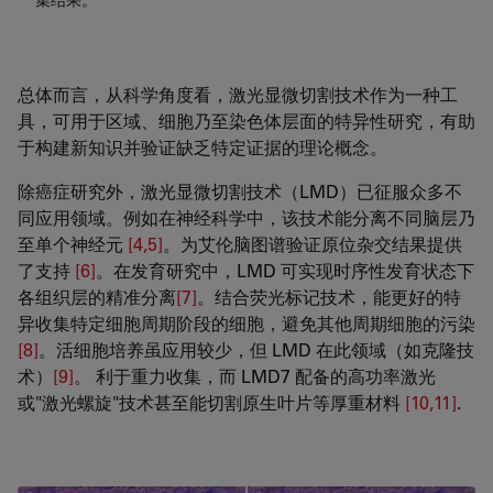
集结果。
总体而言，从科学角度看，激光显微切割技术作为一种工
具，可用于区域、细胞乃至染色体层面的特异性研究，有助
于构建新知识并验证缺乏特定证据的理论概念。
除癌症研究外，激光显微切割技术（LMD）已征服众多不
同应用领域。例如在神经科学中，该技术能分离不同脑层乃
至单个神经元
[4,5]
。为艾伦脑图谱验证原位杂交结果提供
了支持
[6]
。在发育研究中，LMD 可实现时序性发育状态下
各组织层的精准分离
[7]
。结合荧光标记技术，能更好的特
异收集特定细胞周期阶段的细胞，避免其他周期细胞的污染
[8]
。活细胞培养虽应用较少，但 LMD 在此领域（如克隆技
术）
[9]
​​​​​​​。 利于重力收集，而 LMD7 配备的高功率激光
或"激光螺旋"技术甚至能切割原生叶片等厚重材料
[10,11]
​​​​​​​.