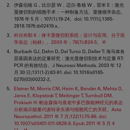
伊森伯格 G，比尔瑟 W，迈尔-鲁格 W，雷米 E：激光
显微切割的细胞手术：一种制备方法。显微镜学杂志。
1976 年 5 月；107(1):19-24。doi: 10.1111/j.1365-
2818.1976.tb02419.x。
科尔布勒 K：徕卡显微切割系统：设计与应用。分子医
学杂志（柏林）。2000 年；78(7):B24-5。
Burbach GJ, Dehn D, Del Turco D, Deller T: 海马体各
层基因表达的定量研究：激光显微切割技术与定量 RT-
PCR 的有效结合。J Neurosci Methods. 2003 年 12
月 30 日;131(1-2):83-91. doi: 10.1016/s0165-
0270(03)00232-2。
Elstner M, Morris CM, Heim K, Bender A, Mehta D,
Jaros E, Klopstock T, Meitinger T, Turnbull DM,
Prokisch H: 帕金森病与衰老中多巴胺能神经元的表达
分析揭示能量代谢转录失调与细胞死亡的关联。Acta
Neuropathol. 2011 年 7 月;122(1):75-86. doi:
10.1007/s00401-011-0828-9. Epub 2011 年 5 月 4