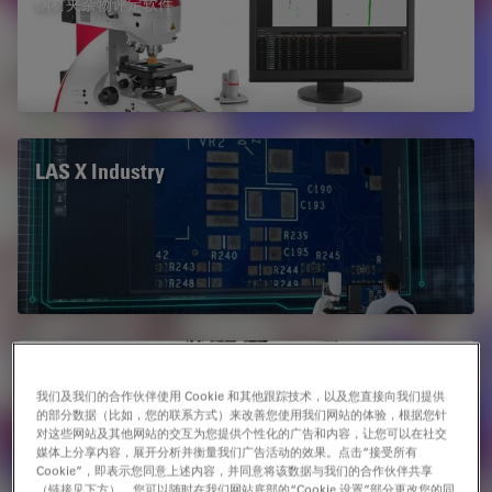
钢材夹杂物评定软件
LAS X Industry
徕卡DM4 M & DM6 M
我们及我们的合作伙伴使用 Cookie 和其他跟踪技术，以及您直接向我们提供
Leica DM4 M & DM6 M 工业正置显微镜不仅可满足快速概览
的部分数据（比如，您的联系方式）来改善您使用我们网站的体验，根据您针
样品和详细检查样品的需求，独特、可靠的记忆功能可即时复
对这些网站及其他网站的交互为您提供个性化的广告和内容，让您可以在社交
制成像参数，轻松搞定重复性工作。
媒体上分享内容，展开分析并衡量我们广告活动的效果。点击“接受所有
Cookie”，即表示您同意上述内容，并同意将该数据与我们的合作伙伴共享
（链接见下方）。您可以随时在我们网站底部的“Cookie 设置”部分更改您的同