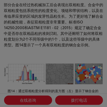
部分合金在经过热机械加工后会表现出双相粒度。合金中的
双相粒度包括系统性的粒度变化、项链和带状结构，以及在
有临界应变的区域的发芽性晶粒生长。为了更好地了解合金
的机械性能，表征双相粒度非常重要。标准ISO
14250:2000和ASTM E1181 - 02（2015）规定了确定合金
中是否存在双相晶粒的准则[7,8]。其中还阐明了如何将双相
粒度划分为2个不同等级中的1个，以及这些等级中的具体
类型。图14显示了一个具有双相粒度的钢合金示例。
图14：通过双相粒度分析得到的直方图（左）显示了钢合金的
粒度数的双峰分布情况。平均G值约为7和9。钢合金的图像
在线咨询
拨打电话
（中）。图像中的部分晶粒根据直方图的G值区间范围进行了
颜色编码（右）。