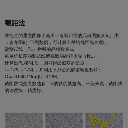
截距法
在合金的显微图像上画出带有截距线的几何图案[4,5]。由
（参考图9）下列数据，可计算出平均截距线长度l。
被测试线（PL）拦截的晶粒数量或
每单位长度的测试线所截取的晶粒边界（NL）。
计算出PL和NL后，则可得出截获的长度：
l = 1/PL = 1/NL，并利用下列公式确定粒度数G：
G = -6.6457*log[l] - 3.298。
截距数或交叉数越多，G的精度就越高。一般来说，截距法
的速度快，精度好。