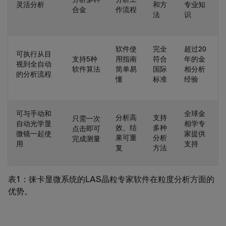
灵活分析
和方
专业知
合金
作流程
法
识
软件使
完全
超过20
可执行从目
支持5种
用指南
符合
年的金
视到全自动
软件算法
简单易
国际
相分析
的分析流程
懂
标准
经验
可与手动和
全球金
分析高
支持
只需一次
自动光学显
相学专
效、结
多种
点击即可
微镜一起使
家提供
果可重
分析
完成测量
用
支持
复
方法
表1：徕卡显微系统的LAS晶粒专家软件在粒度分析方面的
优势。