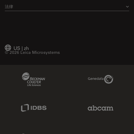
法律
US
|
zh
© 2026 Leica Microsystems
Beckman Coulter Link
Genedata Link
IDBS Link
Abcam Limited
Molecular Devices Link
Phenomenex L