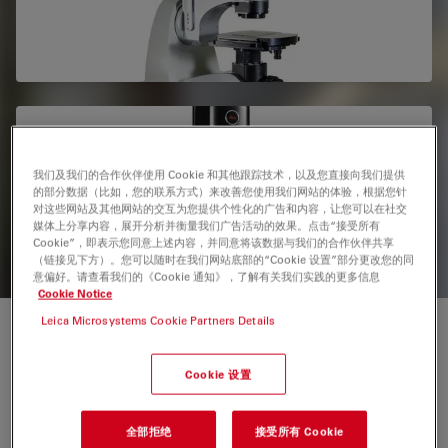
Emspira 3
Emspira 3在同一个系统中结合了执行全面的目视检查所需的
我们及我们的合作伙伴使用 Cookie 和其他跟踪技术，以及您直接向我们提供
所有功能，包括比较、测量和文档共享。
的部分数据（比如，您的联系方式）来改善您使用我们网站的体验，根据您针
对这些网站及其他网站的交互为您提供个性化的广告和内容，让您可以在社交
媒体上分享内容，展开分析并衡量我们广告活动的效果。点击“接受所有
Cookie”，即表示您同意上述内容，并同意将该数据与我们的合作伙伴共享
（链接见下方）。您可以随时在我们网站底部的“Cookie 设置”部分更改您的同
意偏好。请查看我们的《Cookie 通知》，了解有关我们实践的更多信息
Cookie Notice
Leica Microsystems Cookie Partners Details
为什么数码显微镜适用于汽车行业？
Cookie 设置
数码显微镜是没有目镜的光学显微镜，直接在显示器上显示
图像
[4]
。它们可以让供应商和制造商快速开展研究，并有
全部拒绝
接受所有 Cookie
效分享和交流研究结果，特别是改动现有组件或引入新组件