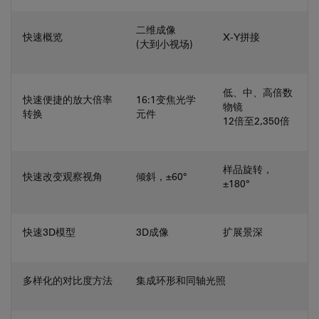
二维成像
快速概览
X-Y拼接
(大到小视场)
低、中、高倍数
快速便捷的放大倍率
16:1变焦光学
物镜
转换
元件
12倍至2,350倍
样品旋转，
快速改变观察视角
倾斜，±60°
±180°
快速3D模型
3D成像
扩展景深
多样化的对比度方法
集成环形和同轴光照