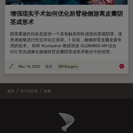
增强现实手术如何优化前臂桡侧游离皮瓣阴
茎成形术
阴茎重建的目标是提供一个具有触觉和性感觉的美观阴茎，使
患者能够进行性交并站立排尿。1 目前，桡侧前臂皮瓣是最常
用的技术。 聆听 Küntscher 教授讲述 GLOW800 AR 结合
ICG 荧光成像在桡侧前臂皮瓣阴茎成形术吻合中的优势。
Mar 14, 2022
采访
AR Surgery
增强现
首页
学习与分享
机构
Danaher Logo
Footer