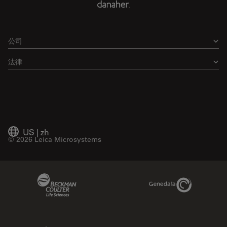
公司
法律
US
|
zh
© 2026 Leica Microsystems
Beckman Coulter Link
Genedata Link
IDBS Link
Abcam Limited