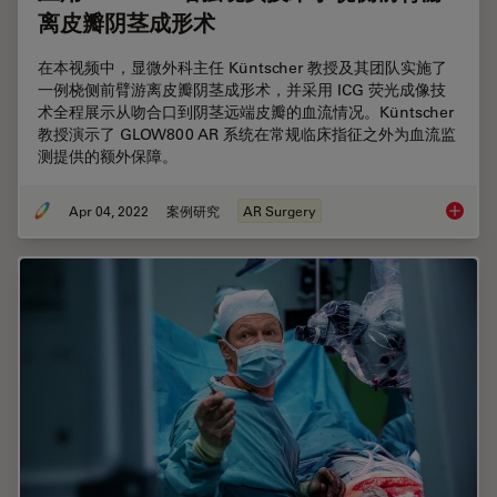
离皮瓣阴茎成形术
在本视频中，显微外科主任 Küntscher 教授及其团队实施了
一例桡侧前臂游离皮瓣阴茎成形术，并采用 ICG 荧光成像技
术全程展示从吻合口到阴茎远端皮瓣的血流情况。Küntscher
教授演示了 GLOW800 AR 系统在常规临床指征之外为血流监
测提供的额外保障。
Apr 04, 2022
案例研究
AR Surgery
应用 G