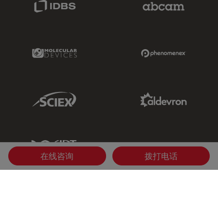
Molecular Devices Link
Phenomenex L
Sciex Link
Aldevron Link
IDT Link
在线咨询
拨打电话