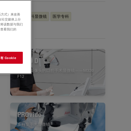
标签
系方式）来改善
牙科
外科显微镜
医学专科
在社交媒体上分
意将该数据与我们
请查看我们的
相关产品
 Cookie
M320 D
内置4k摄像头的口腔手术显微镜——M320
F12
PROvido
多科室手术显微镜