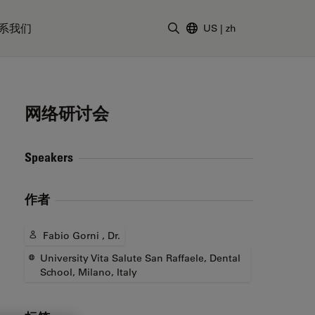
系我们
US
|
zh
输入搜索词
网络研讨会
Speakers
作者
Fabio Gorni , Dr.
University Vita Salute San Raffaele, Dental
School, Milano, Italy