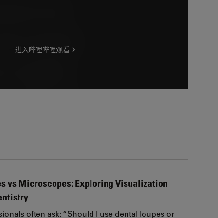
s vs Microscopes: Exploring Visualization
entistry
sionals often ask: “Should I use dental loupes or