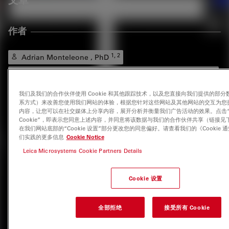
文章
作者
1, 2
Adrian Monteleone , PhD
1
Hochschule Furtwangen, Faculty of Medical and Life
Sciences, Villingen-Schwenningen, Germany
我们及我们的合作伙伴使用 Cookie 和其他跟踪技术，以及您直接向我们提供的部
2
University Konstanz, Human and Environmental
系方式）来改善您使用我们网站的体验，根据您针对这些网站及其他网站的交互为您
Toxicology, Constance, Germany
内容，让您可以在社交媒体上分享内容，展开分析并衡量我们广告活动的效果。点击
Cookie”，即表示您同意上述内容，并同意将该数据与我们的合作伙伴共享（链接见
在我们网站底部的“Cookie 设置”部分更改您的同意偏好。请查看我们的《Cookie
们实践的更多信息
Cookie Notice
标签
Leica Microsystems Cookie Partners Details
荧光寿命成像显微镜（FLIM）
荧光
定量成像
Cookie 设置
共聚焦显微镜
全部拒绝
接受所有 Cookie