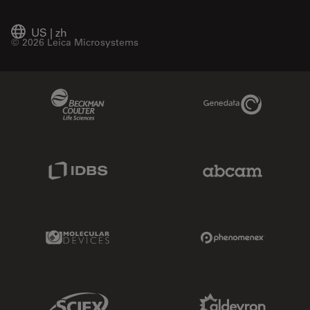
US
|
zh
© 2026 Leica Microsystems
Beckman Coulter Link
Genedata Link
IDBS Link
Abcam Limited
Molecular Devices Link
Phenomenex L
Sciex Link
Aldevron Link