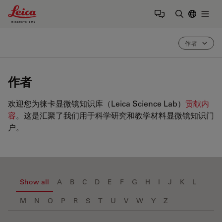
Leica Microsystems Logo
Togg
输入搜索词
作者
作者
欢迎您为徕卡显微镜知识库（Leica Science Lab）
贡献内
容
。这是汇聚了我们用于科学研究和教学材料显微镜知识门
户。
Show all
A
B
C
D
E
F
G
H
I
J
K
L
M
N
O
P
R
S
T
U
V
W
Y
Z