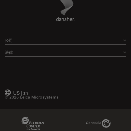
Footer
公司
法律
US
|
zh
© 2026 Leica Microsystems
Beckman Coulter Link
Genedata Link