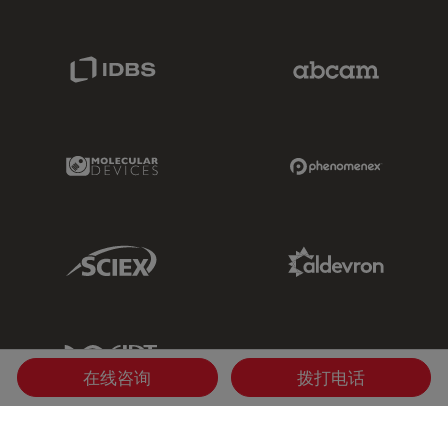
IDBS Link
Abcam Limited
Molecular Devices Link
Phenomenex L
Sciex Link
Aldevron Link
IDT Link
在线咨询
拨打电话