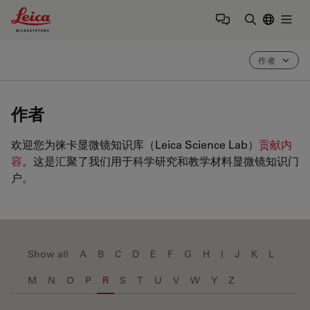
Leica Microsystems Logo
Togg
输入搜索词
作者
作者
欢迎您为徕卡显微镜知识库（Leica Science Lab）
贡献内
容
。这是汇聚了我们用于科学研究和教学材料显微镜知识门
户。
Show all
A
B
C
D
E
F
G
H
I
J
K
L
M
N
O
P
R
S
T
U
V
W
Y
Z