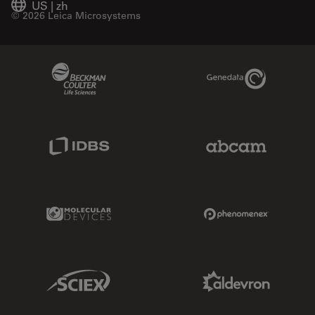
US
|
zh
© 2026 Leica Microsystems
Beckman Coulter Link
Genedata Link
IDBS Link
Abcam Limited
Molecular Devices Link
Phenomenex L
Sciex Link
Aldevron Link