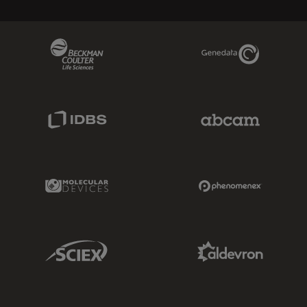
Beckman Coulter Link
Genedata Link
IDBS Link
Abcam Limited
Molecular Devices Link
Phenomenex L
Sciex Link
Aldevron Link