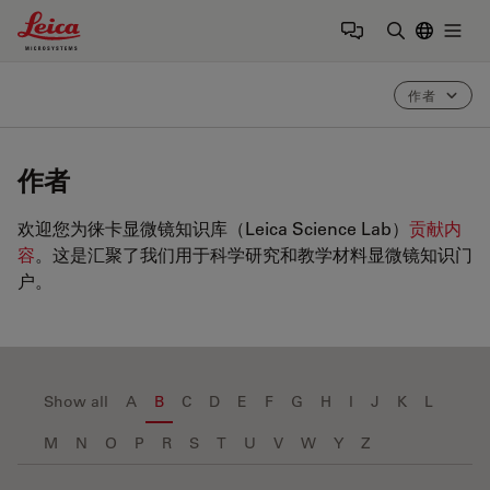
Leica Microsystems Logo
Togg
输入搜索词
作者
作者
欢迎您为徕卡显微镜知识库（Leica Science Lab）
贡献内
容
。这是汇聚了我们用于科学研究和教学材料显微镜知识门
户。
Show all
A
B
C
D
E
F
G
H
I
J
K
L
M
N
O
P
R
S
T
U
V
W
Y
Z