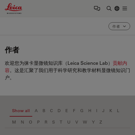
Leica Microsystems Logo
Togg
输入搜索词
作者
作者
欢迎您为徕卡显微镜知识库（Leica Science Lab）
贡献内
容
。这是汇聚了我们用于科学研究和教学材料显微镜知识门
户。
Show all
A
B
C
D
E
F
G
H
I
J
K
L
M
N
O
P
R
S
T
U
V
W
Y
Z