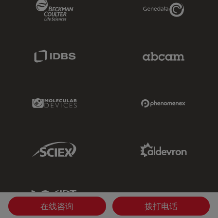
Beckman Coulter Link
Genedata Link
IDBS Link
Abcam Limited
Molecular Devices Link
Phenomenex L
Sciex Link
Aldevron Link
IDT Link
在线咨询
拨打电话