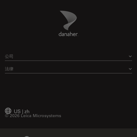
Danaher Logo
Footer
公司
法律
US
|
zh
© 2026 Leica Microsystems