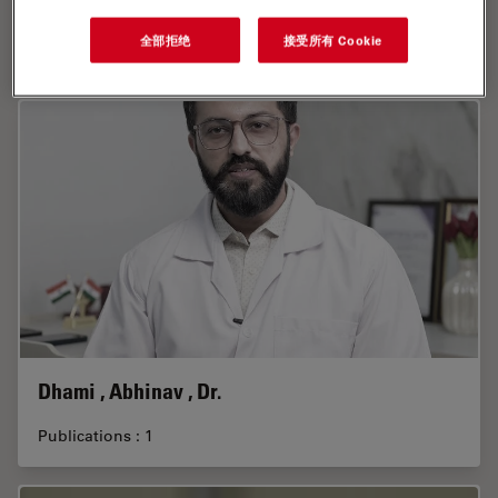
DeRose , James , Ph.D.
全部拒绝
接受所有 Cookie
Publications : 90
Dhami , Abhinav , Dr.
Publications : 1