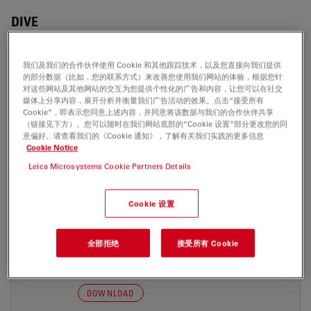
DIVE
我们及我们的合作伙伴使用 Cookie 和其他跟踪技术，以及您直接向我们提供
的部分数据（比如，您的联系方式）来改善您使用我们网站的体验，根据您针
应用指南
对这些网站及其他网站的交互为您提供个性化的广告和内容，让您可以在社交
媒体上分享内容，展开分析并衡量我们广告活动的效果。点击“接受所有
Cookie”，即表示您同意上述内容，并同意将该数据与我们的合作伙伴共享
Confocal Applications with the White Light
（链接见下方）。您可以随时在我们网站底部的“Cookie 设置”部分更改您的同
Laser (WLL) - STELLARIS Application Note
意偏好。请查看我们的《Cookie 通知》，了解有关我们实践的更多信息
Cookie Notice
Jul 27, 2026
PDF, 3 MB
Leica Microsystems Cookie Partners Details
DOWNLOAD
Cookie 设置
Metabolic Imaging Combining Multiphoton
and Fluorescence Lifetime Imaging -
全部拒绝
接受所有 Cookie
STELLARIS Application Note
Jul 27, 2026
PDF, 915 KB
DOWNLOAD