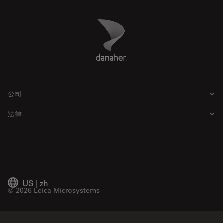
Danaher Logo
Footer
公司
法律
US
|
zh
© 2026 Leica Microsystems