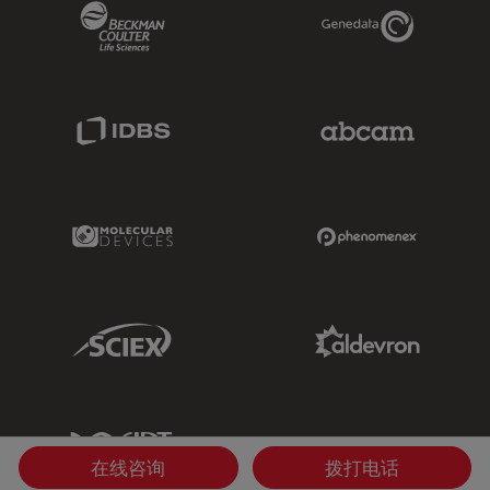
Beckman Coulter Link
Genedata Link
IDBS Link
Abcam Limited
Molecular Devices Link
Phenomenex L
Sciex Link
Aldevron Link
IDT Link
在线咨询
拨打电话