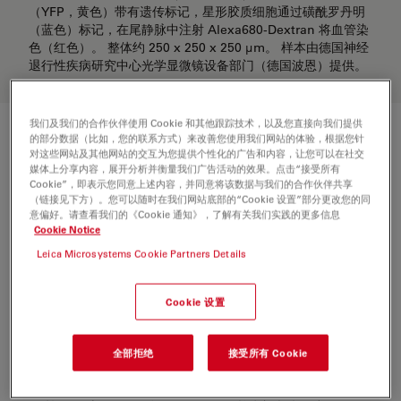
（YFP，黄色）带有遗传标记，星形胶质细胞通过磺酰罗丹明
（蓝色）标记，在尾静脉中注射 Alexa680-Dextran 将血管染
色（红色）。 整体约 250 x 250 x 250 µm。 样本由德国神经
退行性疾病研究中心光学显微镜设备部门（德国波恩）提供。
我们及我们的合作伙伴使用 Cookie 和其他跟踪技术，以及您直接向我们提供
的部分数据（比如，您的联系方式）来改善您使用我们网站的体验，根据您针
轻松使用 DIVE——4Tune 检测器
对这些网站及其他网站的交互为您提供个性化的广告和内容，让您可以在社交
媒体上分享内容，展开分析并衡量我们广告活动的效果。点击“接受所有
4Tune 非退扫描检测系统 可以配备 2 至 4 个检测器，并且
Cookie”，即表示您同意上述内容，并同意将该数据与我们的合作伙伴共享
（链接见下方）。您可以随时在我们网站底部的“Cookie 设置”部分更改您的同
可自由配置混合检测器 (Power HyD NDD)、光电倍增管
意偏好。请查看我们的《Cookie 通知》，了解有关我们实践的更多信息
(PMT) 或将两者结合使用。 发射光通过可变二向色镜和带
Cookie Notice
通滤波器的组合方法分离。 在整个可见光光谱（380 - 800
Leica Microsystems Cookie Partners Details
纳米）范围内自由调节您的检测范围！
Cookie 设置
使用 4Tune 用户界面，可以通过简单的拖放操作来优化多
个转基因标志物的发射光设置。 用户界面设计清晰直观，
操作非常简单，几乎无需培训。
全部拒绝
接受所有 Cookie
使用 STELLARIS 8 DIVE，您能够为任何现有的和新开发