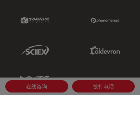
Molecular Devices Link
Phenomenex L
Sciex Link
Aldevron Link
IDT Link
在线咨询
拨打电话