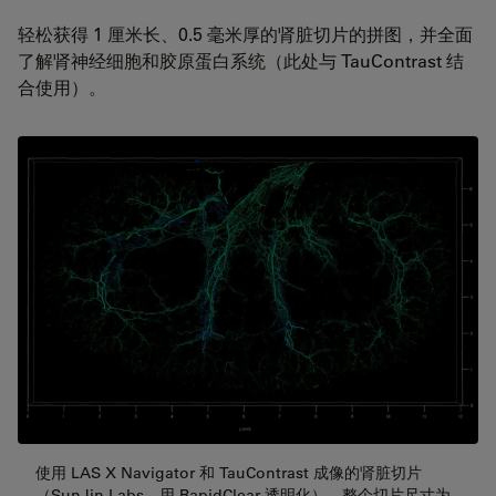
轻松获得 1 厘米长、0.5 毫米厚的肾脏切片的拼图，并全面
了解肾神经细胞和胶原蛋白系统（此处与 TauContrast 结
合使用）。
使用 LAS X Navigator 和 TauContrast 成像的肾脏切片
（SunJin Labs，用 RapidClear 透明化）。整个切片尺寸为