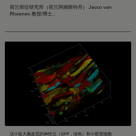
荷兰癌症研究所（荷兰阿姆斯特丹） Jacco van
Rheenen 教授/博士。
活小鼠大脑皮层的神经元（GFP，绿色）和小胶质细胞