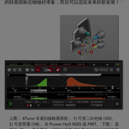
的转基因标志物做好准备，而且可以适应未来的新发展！
上图： 4Tune 非退扫描检测系统： 1) 可变二向色镜 (VD)。
2) 可变带通 (VB)。 3) Power HyD NDD 或 PMT。 下图： 直