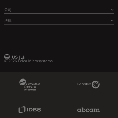
公司
法律
US
|
zh
© 2026 Leica Microsystems
Beckman Coulter Link
Genedata Link
IDBS Link
Abcam Limited