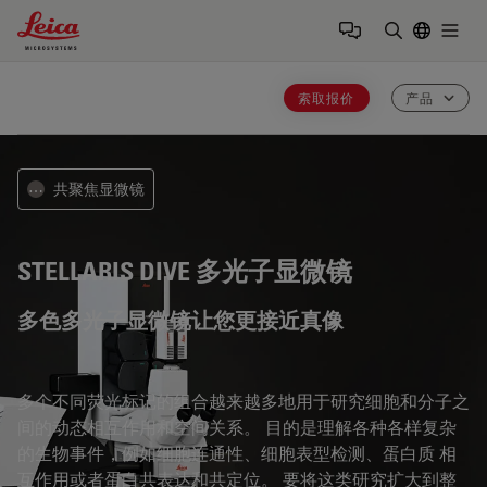
Leica Microsystems Logo
Togg
输入搜索词
索取报价
产品
共聚焦显微镜
⋯
STELLARIS DIVE
多光子显微镜
多色多光子显微镜让您更接近真像
多个不同荧光标记的组合越来越多地用于研究细胞和分子之
间的动态相互作用和空间关系。 目的是理解各种各样复杂
的生物事件，例如细胞连通性、细胞表型检测、蛋白质 相
互作用或者蛋白共表达和共定位。 要将这类研究扩大到整