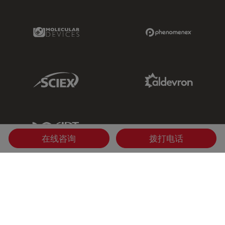
Molecular Devices Link
Phenomenex L
Sciex Link
Aldevron Link
IDT Link
在线咨询
拨打电话