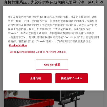
直接检测系统，为您提供多色成像的无限灵活性，使您能够
开发新的多色体内深度成像实验。
SP8 DIVE 可实现较大穿透深度。新型 Vario Beam
我们及我们的合作伙伴使用 Cookie 和其他跟踪技术，以及您直接向我们提供
的部分数据（比如，您的联系方式）来改善您使用我们网站的体验，根据您针
Expander（VBE，可调光束扩展器） 可根据动物模型进行
对这些网站及其他网站的交互为您提供个性化的广告和内容，让您可以在社交
调节，优化穿透深度。通过4Tune检测系统，可捕获双倍荧
媒体上分享内容，展开分析并衡量我们广告活动的效果。点击“接受所有
Cookie”，即表示您同意上述内容，并同意将该数据与我们的合作伙伴共享
光信号。为多色体内深度成像获得更高的比度和深度。
（链接见下方）。您可以随时在我们网站底部的“Cookie 设置”部分更改您的同
意偏好。请查看我们的《Cookie 通知》，了解有关我们实践的更多信息
SP8 DIVE 为您带来理想实验结果！
Cookie Notice
Leica Microsystems Cookie Partners Details
Cookie 设置
全部拒绝
接受所有 Cookie