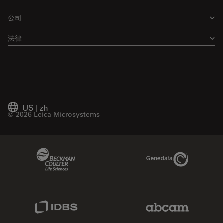
公司
法律
US
|
zh
© 2026 Leica Microsystems
Beckman Coulter Link
Genedata Link
IDBS Link
Abcam Limited