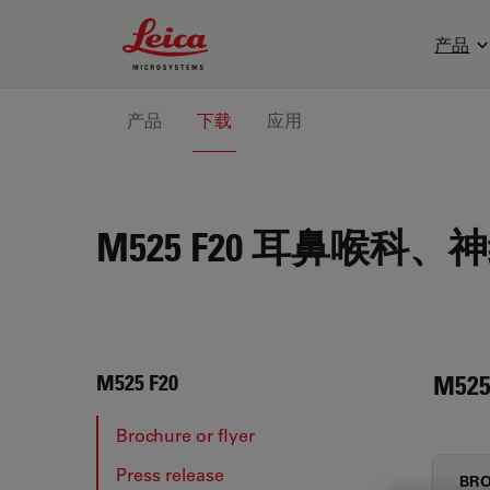
Leica Microsystems Logo
产品
产品
下载
应用
M525 F20
耳鼻喉科、神
M525
M525 F20
Brochure or flyer
Press release
BRO