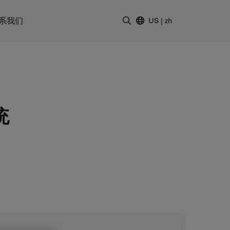
系我们
US
|
zh
输入搜索词
统