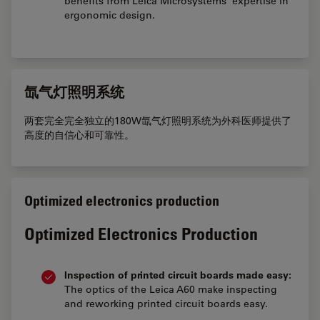
benefits from Leica Microsystems’ expertise in
ergonomic design.
氙气灯照明系统
两套完全完全独立的180W氙气灯照明系统为外科医师提供了
高度的自信心和可靠性。
Optimized electronics production
Optimized Electronics Production
Inspection of printed circuit boards made easy:
The optics of the Leica A60 make inspecting
and reworking printed circuit boards easy.