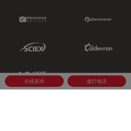
Molecular Devices Link
Phenomenex L
Sciex Link
Aldevron Link
IDT Link
在线咨询
拨打电话