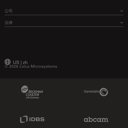
公司
法律
US
|
zh
© 2026 Leica Microsystems
Beckman Coulter Link
Genedata Link
IDBS Link
Abcam Limited