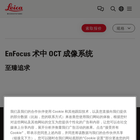
Leica Microsystems Logo
Togg
输入搜索词
索取报价
规格
EnFocus
术中 OCT 成像系统
至臻追求
我们及我们的合作伙伴使用 Cookie 和其他跟踪技术，以及您直接向我们提供
的部分数据（比如，您的联系方式）来改善您使用我们网站的体验，根据您针
想进一步了解徕卡？
对这些网站及其他网站的交互为您提供个性化的广告和内容，让您可以在社交
媒体上分享内容，展开分析并衡量我们广告活动的效果。点击“接受所有
请与我们的专家交谈。
Cookie”，即表示您同意上述内容，并同意将该数据与我们的合作伙伴共享
（链接见下方）。您可以随时在我们网站底部的“Cookie 设置”部分更改您的同