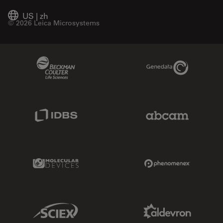
US
|
zh
© 2026 Leica Microsystems
Beckman Coulter Link
Genedata Link
IDBS Link
Abcam Limited
Molecular Devices Link
Phenomenex L
Sciex Link
Aldevron Link