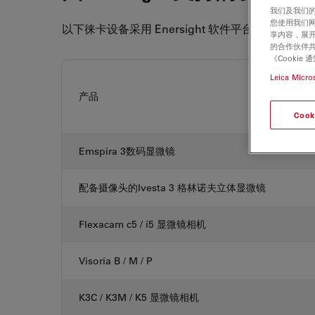
我们及我们的
您使用我们
以下徕卡设备采用 Enersight 软件平台，不久还
享内容，展开
的合作伙伴共
《Cooki
Leica Micro
产品
Cook
Emspira 3数码显微镜
配备摄像头的Ivesta 3 格林诺夫立体显微镜
Flexacam c5 / i5 显微镜相机
Visoria B / M / P
K3C / K3M / K5 显微镜相机