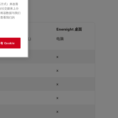
系方式）来改善
在社交媒体上分
意将该数据与我们
请查看我们的
版
Enersight 桌面
用于平板电脑和手机）
电脑
 Cookie
x
x
x
x
x