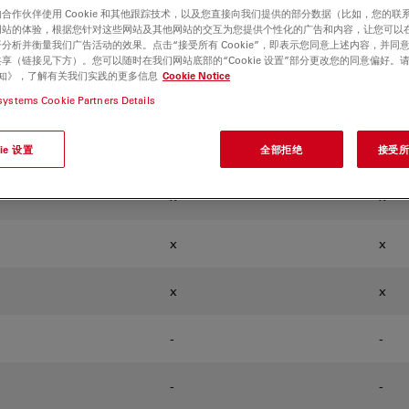
合作伙伴使用 Cookie 和其他跟踪技术，以及您直接向我们提供的部分数据（比如，您的联
网站的体验，根据您针对这些网站及其他网站的交互为您提供个性化的广告和内容，让您可以
将增加更多设备。
分析并衡量我们广告活动的效果。点击“接受所有 Cookie”，即表示您同意上述内容，并同
享（链接见下方）。您可以随时在我们网站底部的“Cookie 设置”部分更改您的同意偏好。
e 通知》，了解有关我们实践的更多信息
Cookie Notice
Enersight OSD
移动
systems Cookie Partners Details
(屏幕显示，无需电脑）
(适
ie 设置
全部拒绝
接受所有
x
x
x
x
x
x
-
-
-
-