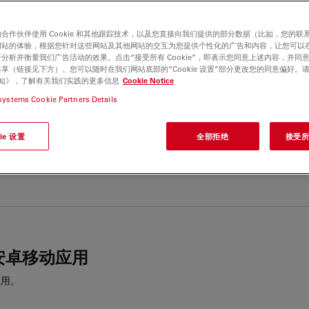
– iOS 移动应用
合作伙伴使用 Cookie 和其他跟踪技术，以及您直接向我们提供的部分数据（比如，您的联
网站的体验，根据您针对这些网站及其他网站的交互为您提供个性化的广告和内容，让您可以
应用。
分析并衡量我们广告活动的效果。点击“接受所有 Cookie”，即表示您同意上述内容，并同
享（链接见下方）。您可以随时在我们网站底部的“Cookie 设置”部分更改您的同意偏好。
e 通知》，了解有关我们实践的更多信息
Cookie Notice
systems Cookie Partners Details
ie 设置
全部拒绝
接受所有
 - 适用于 Windows 的桌面应用程序
软件到您的桌面，并及时获取新版本更新。
 – 安卓移动应用
应用。