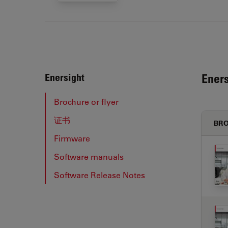
Eners
Enersight
Brochure or flyer
证书
BRO
Firmware
Software manuals
Software Release Notes