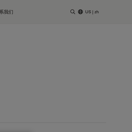
系我们
US
|
zh
输入搜索词