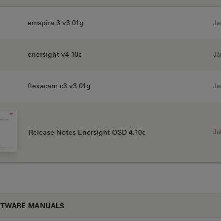
emspira 3 v3 01g
Ja
enersight v4 10c
Ja
flexacam c3 v3 01g
Ja
Jul
Release Notes Enersight OSD 4.10c
FTWARE MANUALS