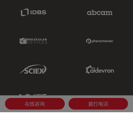
IDBS Link
Abcam Limited
Molecular Devices Link
Phenomenex L
Sciex Link
Aldevron Link
IDT Link
在线咨询
拨打电话