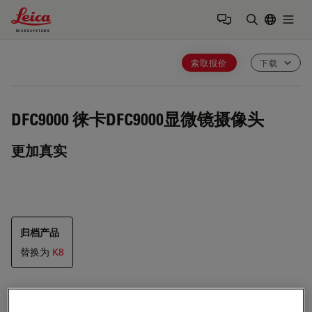
Leica Microsystems Logo
Togg
输入搜索词
索取报价
下载
DFC9000
徕卡DFC9000显微镜摄像头
更加真实
归档产品
替换为
K8