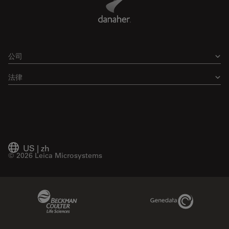
公司
法律
US
|
zh
© 2026 Leica Microsystems
Beckman Coulter Link
Genedata Link