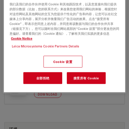
DFC9000
我们及我们的合作伙伴使用 Cookie 和其他跟踪技术，以及您直接向我们提供
的部分数据（比如，您的联系方式）来改善您使用我们网站的体验，根据您针
对这些网站及其他网站的交互为您提供个性化的广告和内容，让您可以在社交
Brochure or flyer
证书
媒体上分享内容，展开分析并衡量我们广告活动的效果。点击“接受所有
Cookie”，即表示您同意上述内容，并同意将该数据与我们的合作伙伴共享
（链接见下方）。您可以随时在我们网站底部的“Cookie 设置”部分更改您的同
意偏好。请查看我们的《Cookie 通知》，了解有关我们实践的更多信息
DFC9000
Cookie Notice
Leica Microsystems Cookie Partners Details
BROCHURE OR FLYER
Cookie 设置
Leica DFC9000 GT-Flyer en
全部拒绝
接受所有 Cookie
Jul 27, 2026
PDF, 364 KB
DOWNLOAD