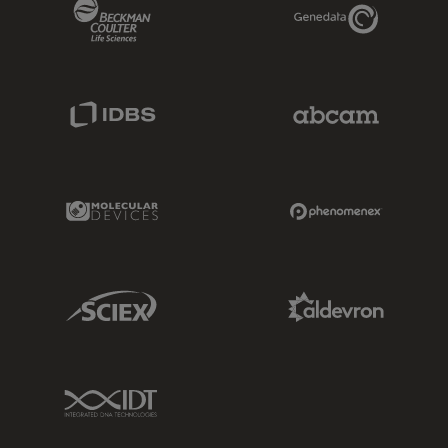
Beckman Coulter Link
Genedata Link
IDBS Link
Abcam Limited
Molecular Devices Link
Phenomenex L
Sciex Link
Aldevron Link
IDT Link