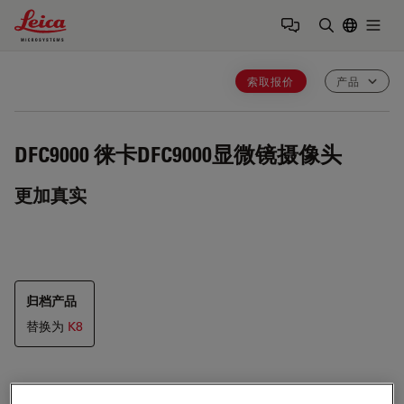
Leica Microsystems Logo
Togg
输入搜索词
索取报价
产品
DFC9000
徕卡DFC9000显微镜摄像头
更加真实
归档产品
替换为
K8