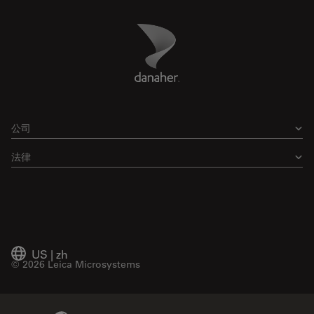
Danaher Logo
Footer
公司
法律
US
|
zh
© 2026 Leica Microsystems