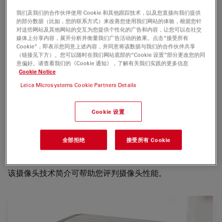
想象一下，您可以对无比接近自然状态的活细胞进行成像。
我们及我们的合作伙伴使用 Cookie 和其他跟踪技术，以及您直接向我们提供
捕获您曾错失的微弱荧光信号。发现两张相邻图像之间发生
的部分数据（比如，您的联系方式）来改善您使用我们网站的体验，根据您针
的情况。细胞内发生的一切清晰地呈现在您的眼前，会是何
对这些网站及其他网站的交互为您提供个性化的广告和内容，让您可以在社交
媒体上分享内容，展开分析并衡量我们广告活动的效果。点击“接受所有
等奇妙！
Cookie”，即表示您同意上述内容，并同意将该数据与我们的合作伙伴共享
（链接见下方）。您可以随时在我们网站底部的“Cookie 设置”部分更改您的同
Leica DFC9000帮您将想象变成现实。该单色显微镜摄像
意偏好。请查看我们的《Cookie 通知》，了解有关我们实践的更多信息
Cookie Notice
头采用新的高科技 CMOS (sCMOS) 传感器荧光成像技术，
可以对近自然状态下的细胞成像。
Leica Microsystems Cookie Partners Details
Cookie 设置
缩短曝光时间，保护细胞
高速摄取，捕获高度动态过程
全部拒绝
接受所有 Cookie
单张大视野图像，获取更多信息
该摄像头技术简介可帮助您评判摄像头性能。