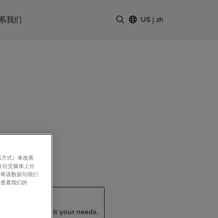
系我们
US
|
zh
输入搜索词
系方式）来改善
在社交媒体上分
意将该数据与我们
请查看我们的
ucts that may suit your needs.