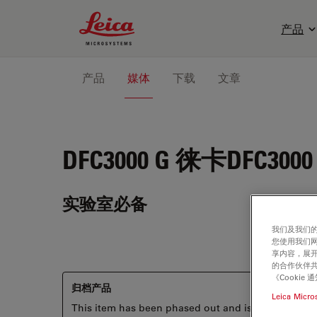
Leica Microsystems Logo
产品
产品
媒体
下载
文章
DFC3000 G
徕卡DFC300
实验室必备
我们及我们的
您使用我们
享内容，展开
的合作伙伴共
《Cooki
归档产品
Leica Micro
This item has been phased out and is no longer ava