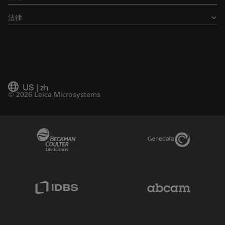
法律
US
|
zh
© 2026 Leica Microsystems
Beckman Coulter Link
Genedata Link
IDBS Link
Abcam Limited