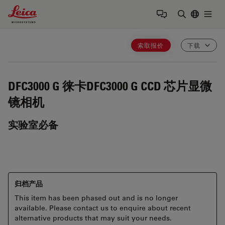
Leica Microsystems Logo
Togg
输入搜索词
索取报价
下载
DFC3000 G
徕卡DFC3000 G CCD 芯片显微
镜相机
实验室必备
归档产品
This item has been phased out and is no longer
available. Please contact us to enquire about recent
alternative products that may suit your needs.