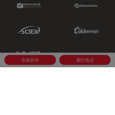
Molecular Devices Link
Phenomenex L
Sciex Link
Aldevron Link
IDT Link
在线咨询
拨打电话