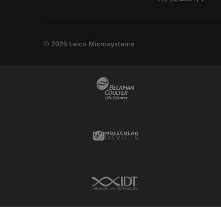
© 2026 Leica Microsystems
Beckman Coulter Link
Molecular Devices Link
IDT Link