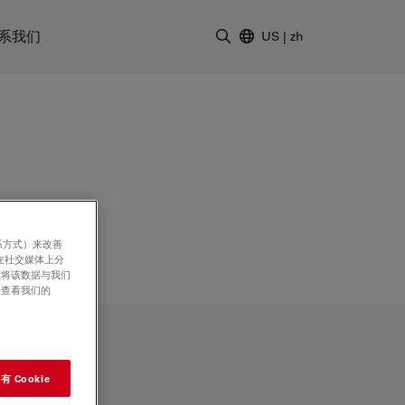
系我们
US
|
zh
输入搜索词
系方式）来改善
在社交媒体上分
意将该数据与我们
请查看我们的
 Cookie