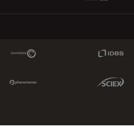
Genedata Link
IDBS Link
Phenomenex Link
Sciex Link