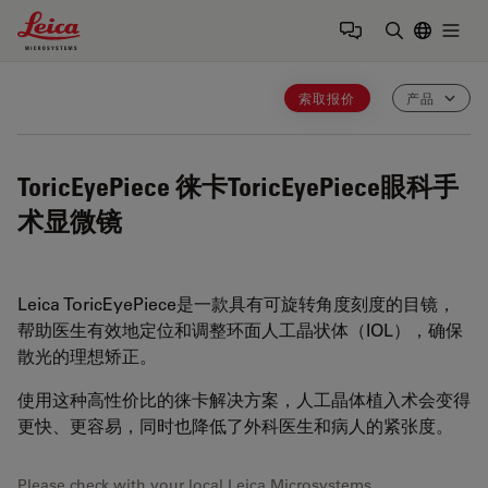
Leica Microsystems Logo
Togg
输入搜索词
索取报价
产品
ToricEyePiece
徕卡ToricEyePiece眼科手
术显微镜
Leica ToricEyePiece是一款具有可旋转角度刻度的目镜，
帮助医生有效地定位和调整环面人工晶状体（IOL），确保
散光的理想矫正。
使用这种高性价比的徕卡解决方案，人工晶体植入术会变得
更快、更容易，同时也降低了外科医生和病人的紧张度。
Please check with your local Leica Microsystems