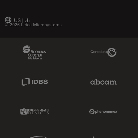
US
|
zh
© 2026 Leica Microsystems
Beckman Coulter Link
Genedata Link
IDBS Link
Abcam Limited
Molecular Devices Link
Phenomenex L
Sciex Link
Aldevron Link