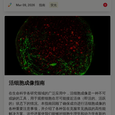
Mar 09, 2026
指南
荧光
显微镜
活细胞成像指南
在生命科学各研究领域的广泛应用中，活细胞成像是一种不可
或缺的工具，用于观察细胞在尽可能接近活体（即活的、活跃
的）状态下的情况。本指南回顾了确保成功进行活细胞成像的
各种重要注意事项，并介绍了各种旨在克服常见挑战的高性能
解决方案。这些进展使我们能够对细胞生理学和动力学有新的