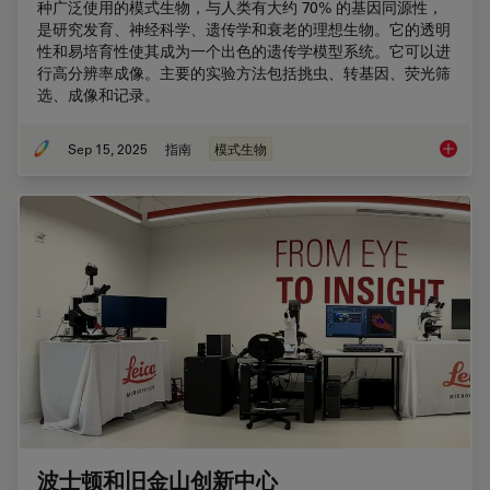
种广泛使用的模式生物，与人类有大约 70% 的基因同源性，
是研究发育、神经科学、遗传学和衰老的理想生物。它的透明
性和易培育性使其成为一个出色的遗传学模型系统。它可以进
行高分辨率成像。主要的实验方法包括挑虫、转基因、荧光筛
选、成像和记录。
Sep 15, 2025
指南
模式生物
线虫研究
波士顿和旧金山创新中心