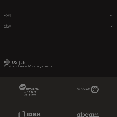
公司
法律
US
|
zh
© 2026 Leica Microsystems
Beckman Coulter Link
Genedata Link
IDBS Link
Abcam Limited