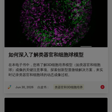
如何深入了解类器官和细胞球模型
在本电子书中，您将了解3D细胞培养模型（如类器官和细胞
球）成像的关键注意事项。探索创新型显微镜解决方案，来实
时记录类器官和细胞球的动态成像过程。
Jun 30, 2026
白皮书：
类器官和3D细胞培养
如何深