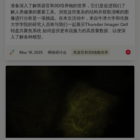
准备深入了解类器官和3D培养物的世界，它们是促进我们了
解人类健康的重要工具。浏览这些复杂的结构并获取清晰的图
像进行分析是一项挑战。在本次活动中，来自牛津大学和伦敦
大学学院的研究人员将与我们一起展示Thunder Imager Cell
转盘共聚焦系统 如何提供更有说服力的高质量数据，以便深
入了解各种模型。
May 19, 2025
网络研讨会
类器官和3D细胞培养
揭开类