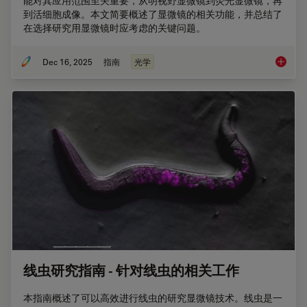
能对其应用范围至关重要，从明视野显微镜到荧光显微镜，再
到活细胞成像。本文简要概述了显微镜的相关功能，并总结了
在选择研究用显微镜时应考虑的关键问题。
Dec 16, 2025
指南
光学
选择研
线虫研究指南 - 针对线虫的相关工作
本指南概述了可以高效进行线虫的研究显微镜技术。线虫是一