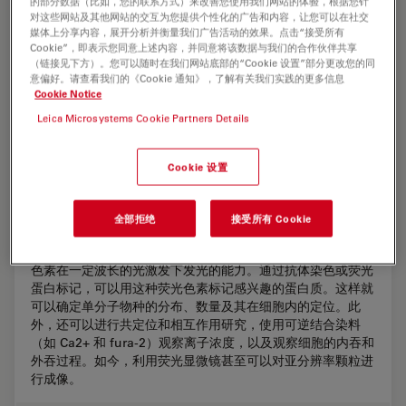
的部分数据（比如，您的联系方式）来改善您使用我们网站的体验，根据您针
对这些网站及其他网站的交互为您提供个性化的广告和内容，让您可以在社交
媒体上分享内容，展开分析并衡量我们广告活动的效果。点击“接受所有
Cookie”，即表示您同意上述内容，并同意将该数据与我们的合作伙伴共享
（链接见下方）。您可以随时在我们网站底部的“Cookie 设置”部分更改您的同
意偏好。请查看我们的《Cookie 通知》，了解有关我们实践的更多信息
Cookie Notice
Leica Microsystems Cookie Partners Details
Cookie 设置
显微镜中的荧光
全部拒绝
接受所有 Cookie
荧光显微技术是一种特殊的光学显微镜技术。它利用的是荧光
色素在一定波长的光激发下发光的能力。通过抗体染色或荧光
蛋白标记，可以用这种荧光色素标记感兴趣的蛋白质。这样就
可以确定单分子物种的分布、数量及其在细胞内的定位。此
外，还可以进行共定位和相互作用研究，使用可逆结合染料
（如 Ca2+ 和 fura-2）观察离子浓度，以及观察细胞的内吞和
外吞过程。如今，利用荧光显微镜甚至可以对亚分辨率颗粒进
行成像。