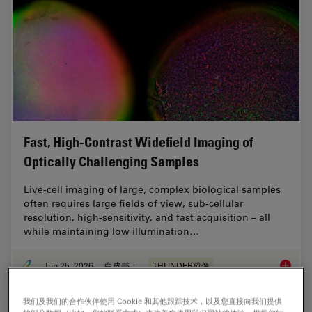
Fast, High-Contrast Widefield Imaging of
Optically Challenging Samples
Live‑cell imaging of large, complex biological samples
often requires large fields of view, sub-cellular
resolution, high-sensitivity, and fast acquisition – all
while maintaining low illumination…
Jun 25, 2026
白皮书：
THUNDER成像
Fast, H
我们及我们的合作伙伴使用 Cookie 和其他跟踪技术，以及您直接向我们提供