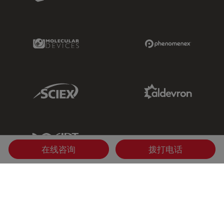
Molecular Devices Link
Phenomenex L
Sciex Link
Aldevron Link
IDT Link
在线咨询
拨打电话