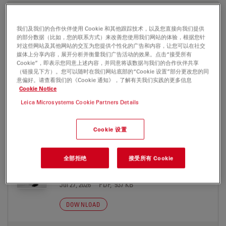
证书
我们及我们的合作伙伴使用 Cookie 和其他跟踪技术，以及您直接向我们提供
的部分数据（比如，您的联系方式）来改善您使用我们网站的体验，根据您针
CE Leitz Optilux Monoc, Abbe, 4 Obj. 14 07
对这些网站及其他网站的交互为您提供个性化的广告和内容，让您可以在社交
2017
媒体上分享内容，展开分析并衡量我们广告活动的效果。点击“接受所有
Cookie”，即表示您同意上述内容，并同意将该数据与我们的合作伙伴共享
Jul 27, 2026
PDF, 244 KB
（链接见下方）。您可以随时在我们网站底部的“Cookie 设置”部分更改您的同
意偏好。请查看我们的《Cookie 通知》，了解有关我们实践的更多信息
DOWNLOAD
Cookie Notice
Leica Microsystems Cookie Partners Details
Cookie 设置
用户手册
全部拒绝
接受所有 Cookie
Leica LeitzOptilux Benutzerhandbuch DE
Jul 27, 2026
PDF, 937 KB
DOWNLOAD