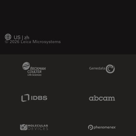
US
|
zh
© 2026 Leica Microsystems
Beckman Coulter Link
Genedata Link
IDBS Link
Abcam Limited
Molecular Devices Link
Phenomenex L