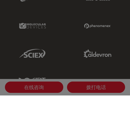
Molecular Devices Link
Phenomenex L
Sciex Link
Aldevron Link
IDT Link
在线咨询
拨打电话