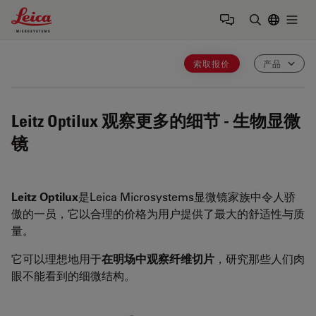
Leica Microsystems Logo
Togg
输入搜索词
索取报价
产品
Leitz Optilux
观察更多的细节 - 生物显微
镜
Leitz Optilux
是Leica Microsystems显微镜家族中令人骄
傲的一员，它以合理的价格为用户提供了最大的舒适性与质
量。
它可以理想地用于
在明场中观察纤维切片
，研究那些人们肉
眼不能看到的细微结构。