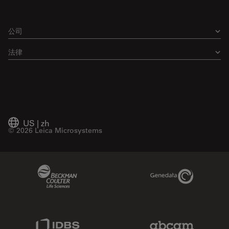
公司
法律
US
|
zh
© 2026 Leica Microsystems
Beckman Coulter Link
Genedata Link
IDBS Link
Abcam Limited