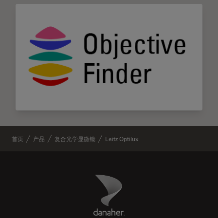
首页
产品
复合光学显微镜
Leitz Optilux
Danaher Logo
Footer