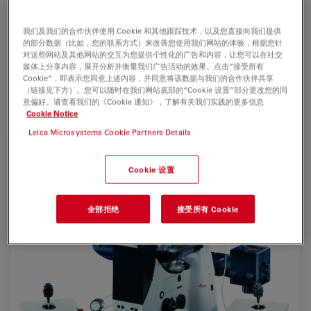
器
结合在一起的应用工具。
显微镜和显微操作器的所有功能均由统一的中心单元控制，
我们及我们的合作伙伴使用 Cookie 和其他跟踪技术，以及您直接向我们提供
的部分数据（比如，您的联系方式）来改善您使用我们网站的体验，根据您针
避免了各种系统组件之间的切换，使
操作更加便捷。
对这些网站及其他网站的交互为您提供个性化的广告和内容，让您可以在社交
媒体上分享内容，展开分析并衡量我们广告活动的效果。点击“接受所有
由此带来的结果是操作更加安全、减少了系统振动，节省了
Cookie”，即表示您同意上述内容，并同意将该数据与我们的合作伙伴共享
常规工作和培训的时间。
（链接见下方）。您可以随时在我们网站底部的“Cookie 设置”部分更改您的同
意偏好。请查看我们的《Cookie 通知》，了解有关我们实践的更多信息
Cookie Notice
Leica Microsystems Cookie Partners Details
Cookie 设置
全部拒绝
接受所有 Cookie