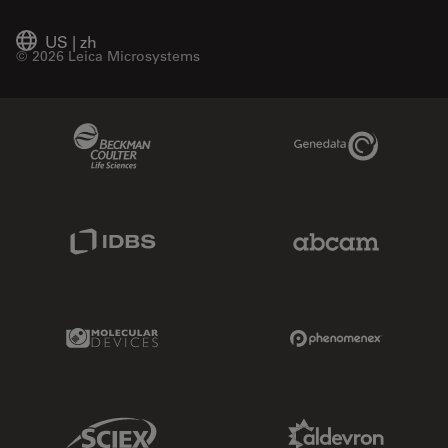
US
|
zh
© 2026 Leica Microsystems
Beckman Coulter Link
Genedata Link
IDBS Link
Abcam Limited
Molecular Devices Link
Phenomenex L
Sciex Link
Aldevron Link