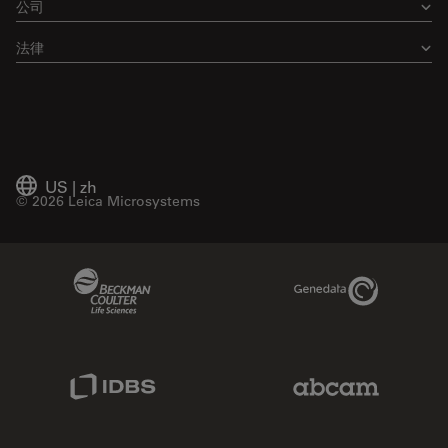
公司
法律
US
|
zh
© 2026 Leica Microsystems
Beckman Coulter Link
Genedata Link
IDBS Link
Abcam Limited