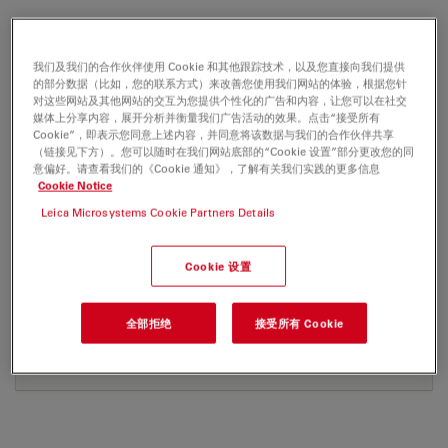
我们及我们的合作伙伴使用 Cookie 和其他跟踪技术，以及您直接向我们提供
应用指南
的部分数据（比如，您的联系方式）来改善您使用我们网站的体验，根据您针
对这些网站及其他网站的交互为您提供个性化的广告和内容，让您可以在社交
媒体上分享内容，展开分析并衡量我们广告活动的效果。点击“接受所有
Confocal Applications with the White Light
Cookie”，即表示您同意上述内容，并同意将该数据与我们的合作伙伴共享
Laser (WLL) - STELLARIS Application Note
（链接见下方）。您可以随时在我们网站底部的“Cookie 设置”部分更改您的同
意偏好。请查看我们的《Cookie 通知》，了解有关我们实践的更多信息
Jul 27, 2026
PDF, 3 MB
Cookie Notice
DOWNLOAD
Leica Microsystems Cookie Partners Details
Cookie 设置
Taking Vibrational Contrast to the Next Level
- STELLARIS 8 CRS Application Note
Jul 27, 2026
PDF, 11 MB
全部拒绝
接受所有 Cookie
DOWNLOAD