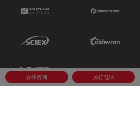
Molecular Devices Link
Phenomenex L
Sciex Link
Aldevron Link
IDT Link
在线咨询
拨打电话