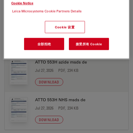
Cookie Notice
MATERIAL SAFETY DATASHEET
Leica Microsystems Cookie Partners Details
ATTO 553H acid msds de
Cookie 设置
Jul 27, 2026
PDF, 233 KB
全部拒绝
接受所有 Cookie
DOWNLOAD
ATTO 553H azide msds de
Jul 27, 2026
PDF, 234 KB
DOWNLOAD
ATTO 553H NHS msds de
Jul 27, 2026
PDF, 234 KB
DOWNLOAD