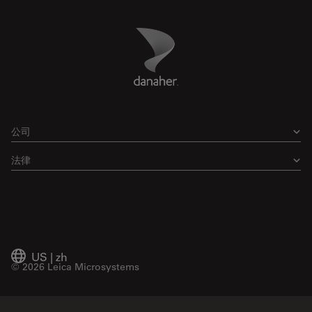
Danaher Logo
Footer
公司
法律
US
|
zh
© 2026 Leica Microsystems