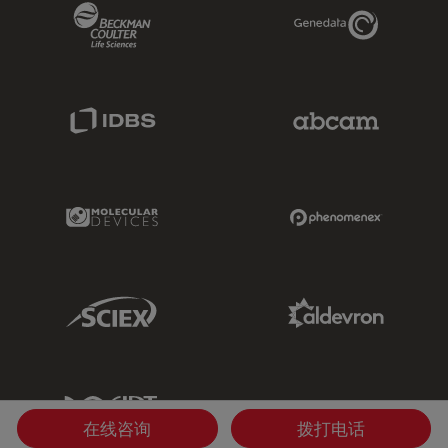
Beckman Coulter Link
Genedata Link
IDBS Link
Abcam Limited
Molecular Devices Link
Phenomenex L
Sciex Link
Aldevron Link
IDT Link
在线咨询
拨打电话