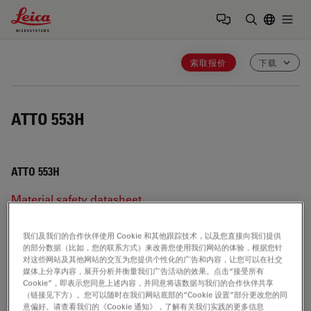
Leica Microsystems Logo
Togg
输入搜索词
索取报价
下载
ATTO 553H
ATTO 553H
Material safety datasheet
Product configuration & tech specs
我们及我们的合作伙伴使用 Cookie 和其他跟踪技术，以及您直接向我们提供
的部分数据（比如，您的联系方式）来改善您使用我们网站的体验，根据您针
对这些网站及其他网站的交互为您提供个性化的广告和内容，让您可以在社交
ATTO 553H
媒体上分享内容，展开分析并衡量我们广告活动的效果。点击“接受所有
Cookie”，即表示您同意上述内容，并同意将该数据与我们的合作伙伴共享
（链接见下方）。您可以随时在我们网站底部的“Cookie 设置”部分更改您的同
意偏好。请查看我们的《Cookie 通知》，了解有关我们实践的更多信息