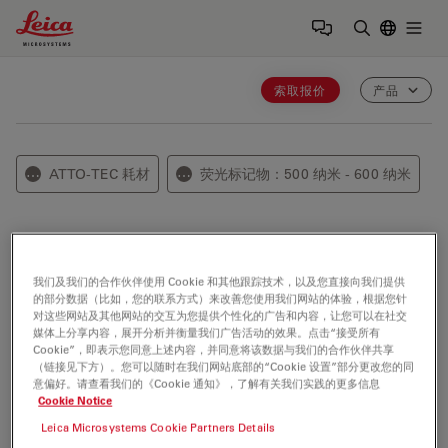
Leica Microsystems Logo
Togg
输入搜索词
索取报价
产品
ATTO-TEC 耗材
荧光标记物：500 纳米 - 600 纳米
⋯
⋯
ATTO 542
我们及我们的合作伙伴使用 Cookie 和其他跟踪技术，以及您直接向我们提供
ATTO 542 是一种new 荧光标记物 related to ATTO 532.
的部分数据（比如，您的联系方式）来改善您使用我们网站的体验，根据您针
对这些网站及其他网站的交互为您提供个性化的广告和内容，让您可以在社交
The new dye is very 亲水性 and shows excellent water
媒体上分享内容，展开分析并衡量我们广告活动的效果。点击“接受所有
Cookie”，即表示您同意上述内容，并同意将该数据与我们的合作伙伴共享
solubility. Characteristic features of the label are strong
（链接见下方）。您可以随时在我们网站底部的“Cookie 设置”部分更改您的同
absorption and high photo-stability. The dye shows a
意偏好。请查看我们的《Cookie 通知》，了解有关我们实践的更多信息
Cookie Notice
very high 荧光量子产率 even after coupling to a
biomolecule. ATTO 542 is very suitable for
Leica Microsystems Cookie Partners Details