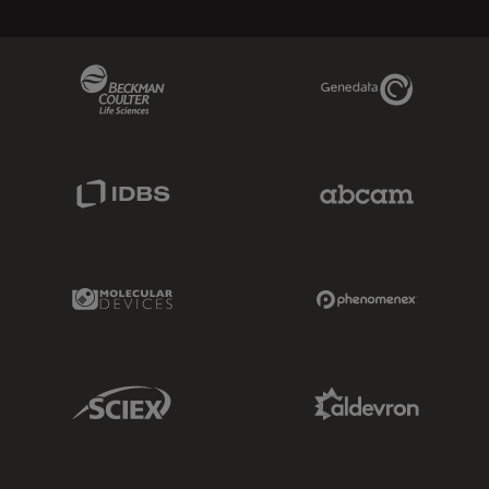
Beckman Coulter Link
Genedata Link
IDBS Link
Abcam Limited
Molecular Devices Link
Phenomenex L
Sciex Link
Aldevron Link