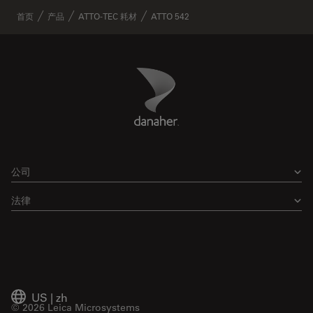
✕
首页
产品
ATTO-TEC 耗材
ATTO 542
Danaher Logo
Footer
公司
法律
US
|
zh
© 2026 Leica Microsystems