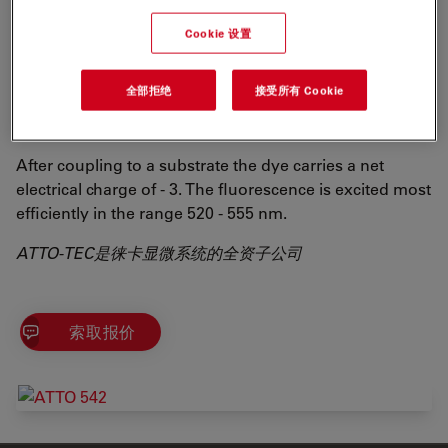
oligonucleotide labeling, single-molecule detection
applications and high-resolution microscopy (PALM,
Cookie 设置
dSTORM, STED etc.). Additionally the dye strongly
qualifies to be applied in flow cytometry (FACS),
全部拒绝
接受所有 Cookie
fluorescence in-situ hybridization (FISH and many
more.
After coupling to a substrate the dye carries a net
electrical charge of - 3. The fluorescence is excited most
efficiently in the range 520 - 555 nm.
ATTO-TEC是徕卡显微系统的全资子公司
索取报价