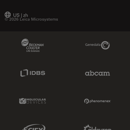
US
|
zh
© 2026 Leica Microsystems
Beckman Coulter Link
Genedata Link
IDBS Link
Abcam Limited
Molecular Devices Link
Phenomenex L
Sciex Link
Aldevron Link