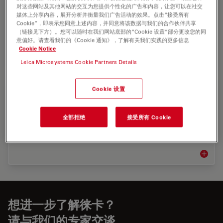
对这些网站及其他网站的交互为您提供个性化的广告和内容，让您可以在社交
我们的神经外科手术显微镜采用前沿的技术，可提供可靠的可
媒体上分享内容，展开分析并衡量我们广告活动的效果。点击“接受所有
视化性能，包括内置荧光滤镜和创新的 GLOW 800 增强现实
Cookie”，即表示您同意上述内容，并同意将该数据与我们的合作伙伴共享
（链接见下方）。您可以随时在我们网站底部的“Cookie 设置”部分更改您的同
荧光。
意偏好。请查看我们的《Cookie 通知》，了解有关我们实践的更多信息
Cookie Notice
神经外
Leica Microsystems Cookie Partners Details
Cookie 设置
整形手术
无论您在多学科应用中需要一台高端外科手术显微镜还是经济
全部拒绝
接受所有 Cookie
型配置，徕卡显微系统均可针对广泛的显微手术应用提供定制
化选择。
整形手
想进一步了解徕卡？
请与我们的专家交谈。