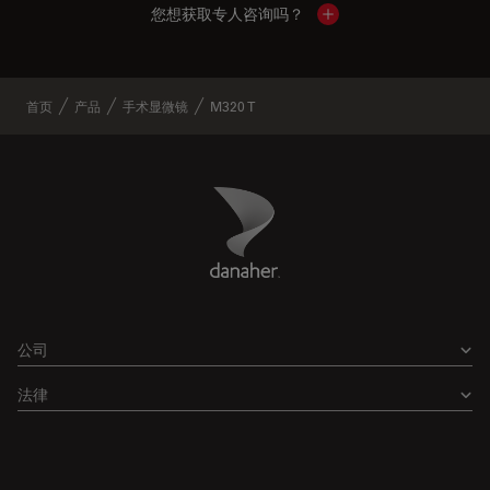
您想获取专人咨询吗？
Show local contacts
首页
产品
手术显微镜
M320 T
Danaher Logo
Footer
公司
法律