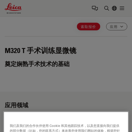
Leica Microsystems Logo
Togg
输入搜索词
索取报价
应用
M320 T
手术训练显微镜
奠定娴熟手术技术的基础
应用领域
我们及我们的合作伙伴使用 Cookie 和其他跟踪技术，以及您直接向我们提供
神经外科手术显微镜
的部分数据（比如，您的联系方式）来改善您使用我们网站的体验，根据您针