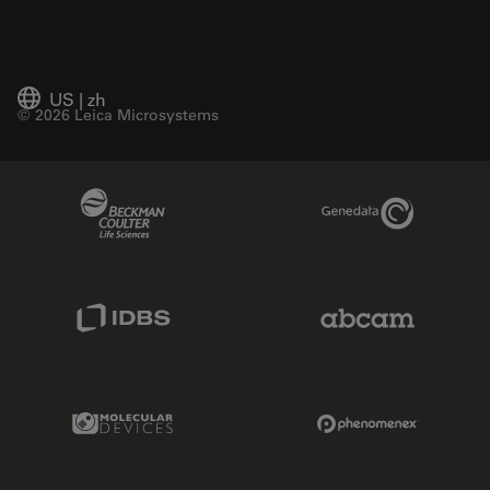
US
|
zh
© 2026 Leica Microsystems
Beckman Coulter Link
Genedata Link
IDBS Link
Abcam Limited
Molecular Devices Link
Phenomenex L