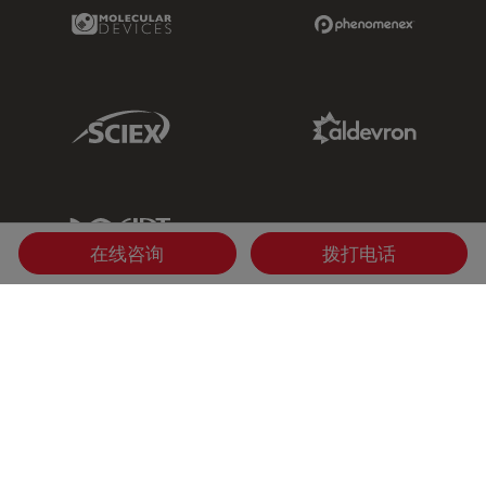
Molecular Devices Link
Phenomenex L
Sciex Link
Aldevron Link
IDT Link
在线咨询
拨打电话