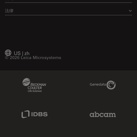
法律
US
|
zh
© 2026 Leica Microsystems
Beckman Coulter Link
Genedata Link
IDBS Link
Abcam Limited