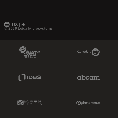
US
|
zh
© 2026 Leica Microsystems
Beckman Coulter Link
Genedata Link
IDBS Link
Abcam Limited
Molecular Devices Link
Phenomenex L