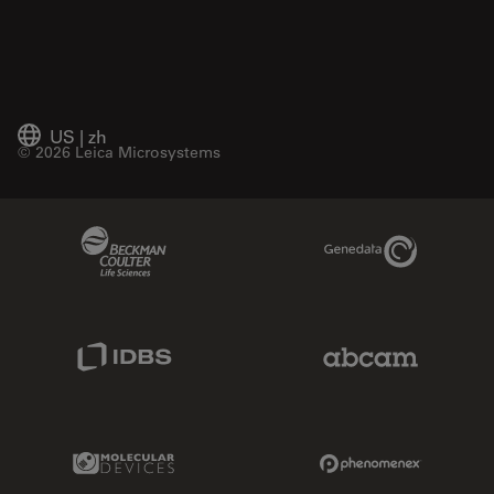
US
|
zh
© 2026 Leica Microsystems
Beckman Coulter Link
Genedata Link
IDBS Link
Abcam Limited
Molecular Devices Link
Phenomenex L