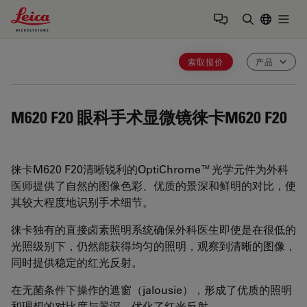
Leica Microsystems Logo
Togg
输入搜索词
索取报价
产品
M620 F20
眼科手术显微镜徕卡M620 F20
徕卡M620 F20清晰锐利的OptiChrome™光学元件为外科
医师提供了自然的图像色彩、优质的景深和鲜明的对比，使
其较大程度地识别手术细节。
徕卡独有的直接卤素照明系统确保外科医生即使是在很低的
光照级别下，仍然能获得均匀的照明，观察到清晰的图像，
同时提供稳定的红光反射。
在无菌条件下操作的遮窗（jalousie），形成了优质的照明
和理想的对比度与景深，优化了红光反射。