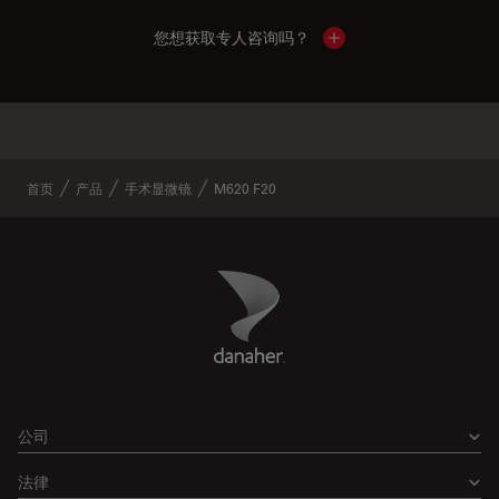
您想获取专人咨询吗？
Show local contacts
✕
类似产品
首页
产品
手术显微镜
M620 F20
Danaher Logo
Footer
公司
法律