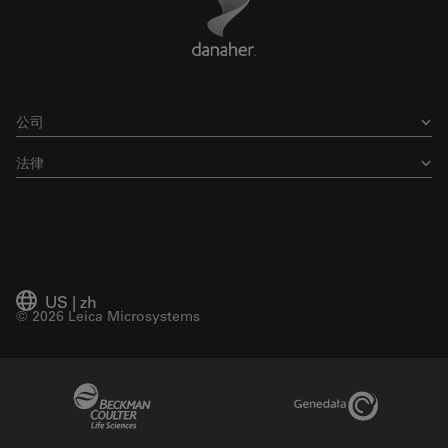
公司
法律
US
|
zh
© 2026 Leica Microsystems
Beckman Coulter Link
Genedata Link