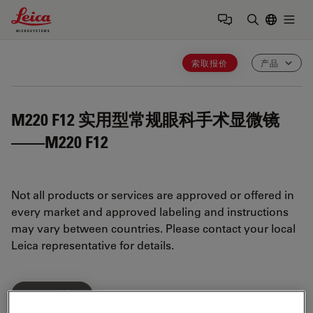
Leica Microsystems Logo
Togg
输入搜索词
索取报价
产品
M220 F12
实用型常规眼科手术显微镜
——M220 F12
Not all products or services are approved or offered in
every market and approved labeling and instructions
may vary between countries. Please contact your local
Leica representative for details.
了解更多