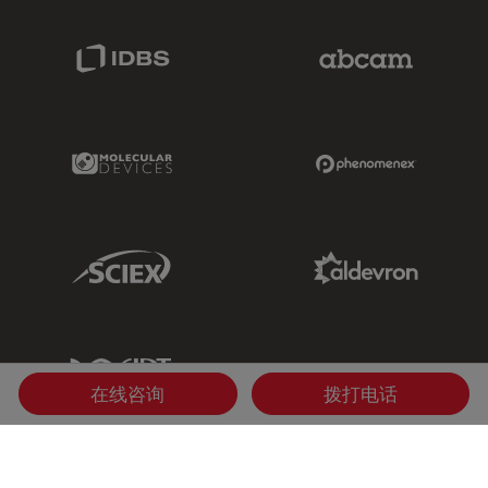
IDBS Link
Abcam Limited
Molecular Devices Link
Phenomenex L
Sciex Link
Aldevron Link
IDT Link
在线咨询
拨打电话