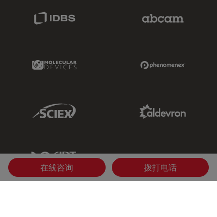
IDBS Link
Abcam Limited
Molecular Devices Link
Phenomenex L
Sciex Link
Aldevron Link
IDT Link
在线咨询
拨打电话