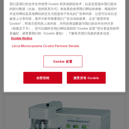
我们及我们的合作伙伴使用 Cookie 和其他跟踪技术，以及您直接向我们提供
应用Leica EM SCD050，不仅贵金属，非贵金属也可产生
的部分数据（比如，您的联系方式）来改善您使用我们网站的体验，根据您针
颗粒细腻的导电膜。即便工业领域应用的晶片或CD等大样
对这些网站及其他网站的交互为您提供个性化的广告和内容，让您可以在社交
媒体上分享内容，展开分析并衡量我们广告活动的效果。点击“接受所有
品也可实现镀膜。
Cookie”，即表示您同意上述内容，并同意将该数据与我们的合作伙伴共享
（链接见下方）。您可以随时在我们网站底部的“Cookie 设置”部分更改您的同
Leica EM SCD050也提供单碳丝/多碳丝蒸发镀膜，适用于
意偏好。请查看我们的《Cookie 通知》，了解有关我们实践的更多信息
Cookie Notice
X射线微区元素分析（EDX，WDX）时在样品表面镀导电
碳膜，也适用于给带有火棉胶或formvar膜的铜网镀碳支持
Leica Microsystems Cookie Partners Details
膜。
Cookie 设置
For research use only
全部拒绝
接受所有 Cookie