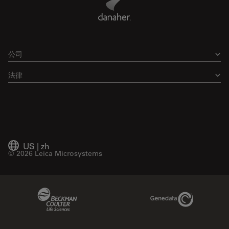
公司
法律
US
|
zh
© 2026 Leica Microsystems
Beckman Coulter Link
Genedata Link