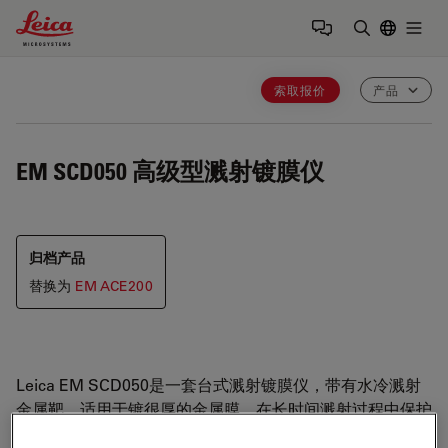
Leica Microsystems Logo
Togg
输入搜索词
索取报价
产品
EM SCD050
高级型溅射镀膜仪
归档产品
替换为
EM ACE200
Leica EM SCD050是一套台式溅射镀膜仪，带有水冷溅射
金属靶，适用于镀很厚的金属膜，在长时间溅射过程中保护
敏感样品不受热损伤。