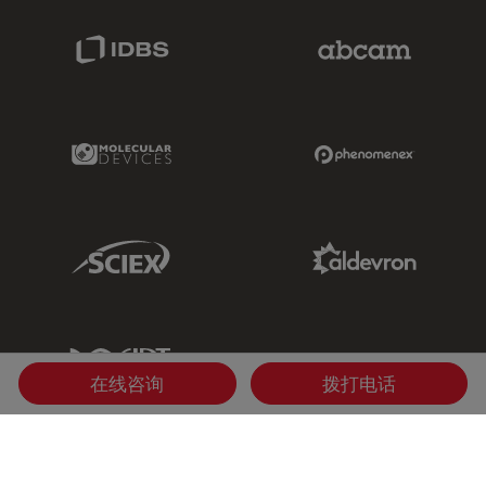
IDBS Link
Abcam Limited
Molecular Devices Link
Phenomenex L
Sciex Link
Aldevron Link
IDT Link
在线咨询
拨打电话