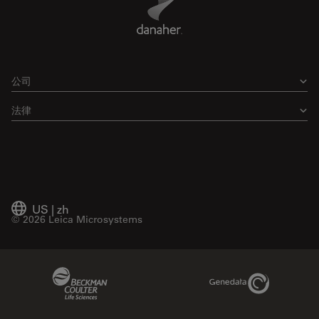
公司
法律
US
|
zh
© 2026 Leica Microsystems
Beckman Coulter Link
Genedata Link