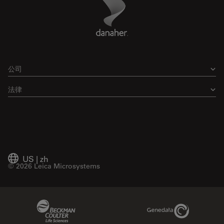
Footer
公司
法律
US
|
zh
© 2026 Leica Microsystems
Beckman Coulter Link
Genedata Link