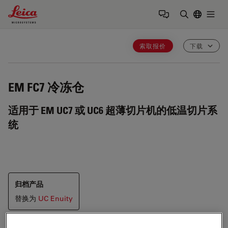
Leica Microsystems Logo
Togg
输入搜索词
索取报价
下载
EM FC7
冷冻仓
适用于 EM UC7 或 UC6 超薄切片机的低温切片系
统
归档产品
替换为
UC Enuity