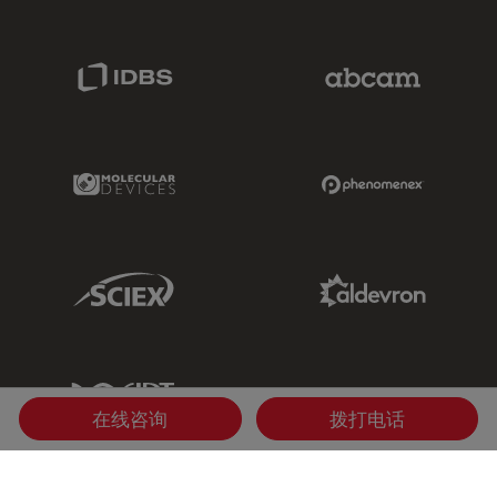
IDBS Link
Abcam Limited
Molecular Devices Link
Phenomenex L
Sciex Link
Aldevron Link
IDT Link
在线咨询
拨打电话